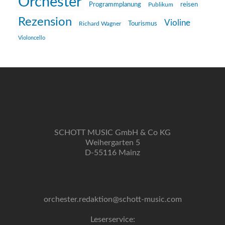
Orchester
reisen
Programmplanung
Publikum
Rezension
Violine
Richard Wagner
Tourismus
Violoncello
SCHOTT MUSIC GmbH & Co KG
Weihergarten 5
D-55116 Mainz
orchester.redaktion@schott-music.com
Leserservice: