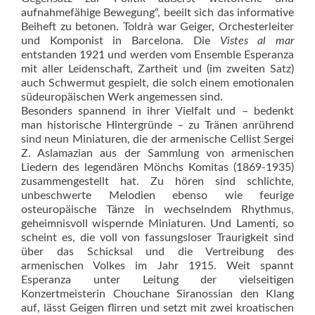
aufnahmefähige Bewegung“, beeilt sich das informative
Beiheft zu betonen. Toldrà war Geiger, Orchesterleiter
und Komponist in Barcelona. Die
Vistes al mar
entstanden 1921 und werden vom Ensemble Esperanza
mit aller Leidenschaft, Zartheit und (im zweiten Satz)
auch Schwermut gespielt, die solch einem emotionalen
südeuropäischen Werk angemessen sind.
Besonders spannend in ihrer Vielfalt und – bedenkt
man historische Hintergründe – zu Tränen anrührend
sind neun Miniaturen, die der armenische Cellist Sergei
Z. Aslamazian aus der Sammlung von armenischen
Liedern des legendären Mönchs Komitas (1869-1935)
zusammengestellt hat. Zu hören sind schlichte,
unbeschwerte Melodien ebenso wie feurige
osteuropäische Tänze in wechselndem Rhythmus,
geheimnisvoll wispernde Miniaturen. Und Lamenti, so
scheint es, die voll von fassungsloser Traurigkeit sind
über das Schicksal und die Vertreibung des
armenischen Volkes im Jahr 1915. Weit spannt
Esperanza unter Leitung der vielseitigen
Konzertmeisterin Chouchane Siranossian den Klang
auf, lässt Geigen flirren und setzt mit zwei kroatischen