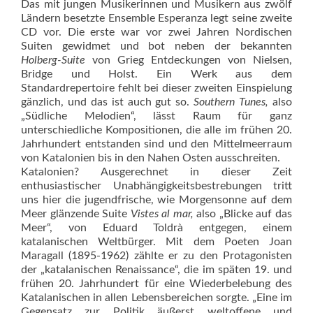
Das mit jungen Musikerinnen und Musikern aus zwölf
Ländern besetzte Ensemble Esperanza legt seine zweite
CD vor. Die erste war vor zwei Jahren Nordischen
Suiten gewidmet und bot neben der bekannten
Holberg-Suite
von Grieg Entdeckungen von Nielsen,
Bridge und Holst. Ein Werk aus dem
Standardrepertoire fehlt bei dieser zweiten Einspielung
gänzlich, und das ist auch gut so.
Southern Tunes,
also
„Südliche Melodien“, lässt Raum für ganz
unterschiedliche Kompositionen, die alle im frühen 20.
Jahrhundert entstanden sind und den Mittelmeerraum
von Katalonien bis in den Nahen Osten ausschreiten.
Katalonien? Ausgerechnet in dieser Zeit
enthusiastischer Unabhängigkeitsbestrebungen tritt
uns hier die jugendfrische, wie Morgensonne auf dem
Meer glänzende Suite
Vistes al mar,
also „Blicke auf das
Meer“, von Eduard Toldrà entgegen, einem
katalanischen Weltbürger. Mit dem Poeten Joan
Maragall (1895-1962) zählte er zu den Protagonisten
der „katalanischen Renaissance“, die im späten 19. und
frühen 20. Jahrhundert für eine Wiederbelebung des
Katalanischen in allen Lebensbereichen sorgte. „Eine im
Gegensatz zur Politik äußerst weltoffene und