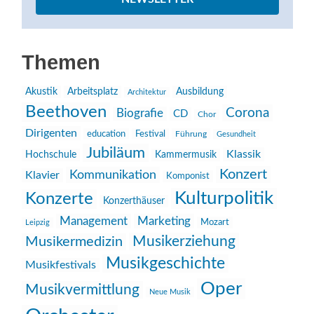
Themen
Akustik
Arbeitsplatz
Ausbildung
Architektur
Beethoven
Corona
Biografie
CD
Chor
Dirigenten
education
Festival
Führung
Gesundheit
Jubiläum
Klassik
Hochschule
Kammermusik
Konzert
Kommunikation
Klavier
Komponist
Kulturpolitik
Konzerte
Konzerthäuser
Management
Marketing
Mozart
Leipzig
Musikerziehung
Musikermedizin
Musikgeschichte
Musikfestivals
Oper
Musikvermittlung
Neue Musik