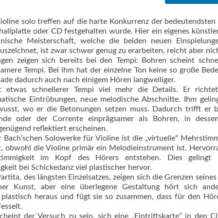
oline solo treffen auf die harte Konkurrenz der bedeutendsten
allplatte oder CD festgehalten wurde. Hier ein eigenes künstle
chnische Meisterschaft, welche die beiden neuen Einspielun
zeichnet, ist zwar schwer genug zu erarbeiten, reicht aber nic
gen zeigen sich bereits bei den Tempi: Bohren scheint schne
gsamere Tempi. Bei ihm hat der einzelne Ton keine so große Bed
erade dadurch auch nach einigem Hören langweiliger.
 etwas schnellerer Tempi viel mehr die Details. Er richtet
tische Eintrübungen, neue melodische Abschnitte. Ihm geling
ewusst, wo er die Betonungen setzen muss. Dadurch trifft er 
nde oder der Corrente einprägsamer als Bohren, in dessen
enügend reflektiert erscheinen.
Bach’schen Solowerke für Violine ist die „virtuelle“ Mehrstimm
t, obwohl die Violine primär ein Melodieinstrument ist. Hervor
stimmigkeit im Kopf des Hörers entstehen. Dies gelingt 
gkeit bei Schickedanz viel plastischer hervor.
rtita, des längsten Einzelsatzes, zeigen sich die Grenzen seines 
cher Kunst, aber eine überlegene Gestaltung hört sich ande
e plastisch heraus und fügt sie so zusammen, dass für den Hör
esselt.
heint der Versuch zu sein, sich eine „Eintrittskarte“ in den C