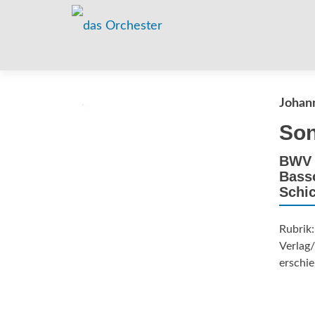
Johan
Son
BWV 1
Bass
Schic
Rubrik
Verlag
erschie