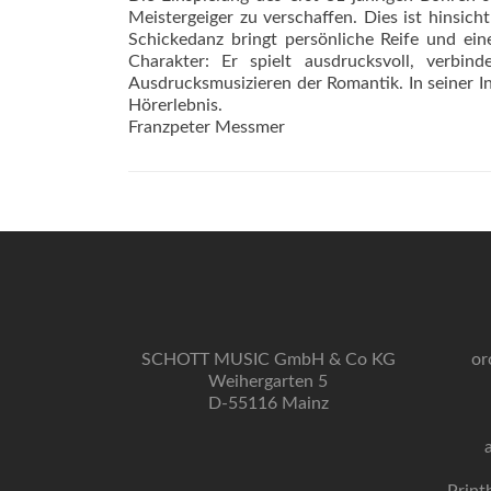
Meistergeiger zu verschaffen. Dies ist hinsich
Schickedanz bringt persönliche Reife und eine
Charakter: Er spielt ausdrucksvoll, verbi
Ausdrucksmusizieren der Romantik. In seiner I
Hörerlebnis.
Franzpeter Messmer
SCHOTT MUSIC GmbH & Co KG
or
Weihergarten 5
D-55116 Mainz