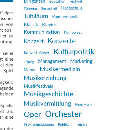
Dirigenten
education
Festival
Hochschule
Führung
Gesundheit
 Geiger
Jubiläum
Kammermusik
risches
gen von
Klassik
Klavier
ht aus.
Kommunikation
Komponist
ller zu
Konzerte
Konzert
eutung.
Kulturpolitik
 seine
Konzerthäuser
t eine
Management
Marketing
Leipzig
bei den
Musikermedizin
Mozart
 Spiel
Musikerziehung
igkeit,
Musikfestivals
ragende
Musikgeschichte
beiden
Musikvermittlung
Neue Musik
Spiels.
rs an.
Orchester
Oper
er eine
reisen
Programmplanung
Publikum
lub der