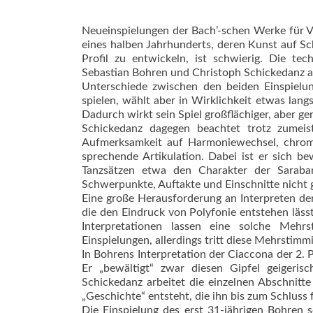
Neueinspielungen der Bach’-schen Werke für Vi
eines halben Jahrhunderts, deren Kunst auf Sch
Profil zu entwickeln, ist schwierig. Die te
Sebastian Bohren und Christoph Schickedanz aus
Unterschiede zwischen den beiden Einspielun
spielen, wählt aber in Wirklichkeit etwas lan
Dadurch wirkt sein Spiel großflächiger, aber g
Schickedanz dagegen beachtet trotz zumeist
Aufmerksamkeit auf Harmoniewechsel, chroma
sprechende Artikulation. Dabei ist er sich b
Tanzsätzen etwa den Charakter der Saraba
Schwerpunkte, Auftakte und Einschnitte nicht g
Eine große Herausforderung an Interpreten der 
die den Eindruck von Polyfonie entstehen läss
Interpretationen lassen eine solche Mehr
Einspielungen, allerdings tritt diese Mehrstimmi
In Bohrens Interpretation der Ciaccona der 2. Pa
Er „bewältigt“ zwar diesen Gipfel geigeris
Schickedanz arbeitet die einzelnen Abschnitt
„Geschichte“ entsteht, die ihn bis zum Schluss f
Die Einspielung des erst 31-jährigen Bohren sc