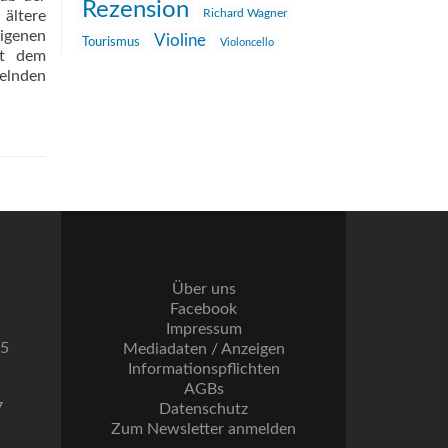
Rezension
Richard Wagner
 ältere
eigenen
Violine
Tourismus
Violoncello
it dem
selnden
Über uns
Facebook
Impressum
55
Mediadaten / Anzeigen
Informationspflichten
AGBs
7
Datenschutz
Zum Newsletter anmelden