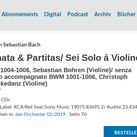
Zum
Inhalt
Abonnements
Digital
Podcast
Archiv
Bücher
springen
n Sebastian Bach
ata & Partitas/ Sei Solo á Violin
004-1006, Sebastian Bohren (Violine)/ senza
o accompagnato BWM 1001-1006, Christoph
kedanz (Violine)
: CDs
/Label: RCA Red Seal/Sony Music 19075 83695 2/ Audite 23.43
nen in:
das Orchester 02/2019
, Seite 70
BESTELL