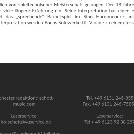
tlich von spieltechnischer Meisterschaft gelungen. Der 18 Jahre
 viele längere Erfahrung ein. Seine Interpretation hat einen 
ndet das „sprechende“ Barockspiel im Sinn Harnoncourts m
nterpretation werden Bachs Solowerke für Violine zu einem fes
chester.redaktion@schott-
Tel. +49 6131 246-855
music.com
Fax. +49 6131 246-758
Leserservice:
Leserservice:
abo-schott@vuservice.de
Tel + 49 6123 92 38 28