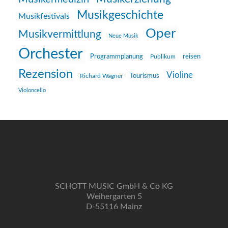
Musikgeschichte
Musikfestivals
Oper
Musikvermittlung
Neue Musik
Orchester
reisen
Programmplanung
Publikum
Rezension
Violine
Richard Wagner
Tourismus
Violoncello
SCHOTT MUSIC GmbH & Co KG
Weihergarten 5
D-55116 Mainz