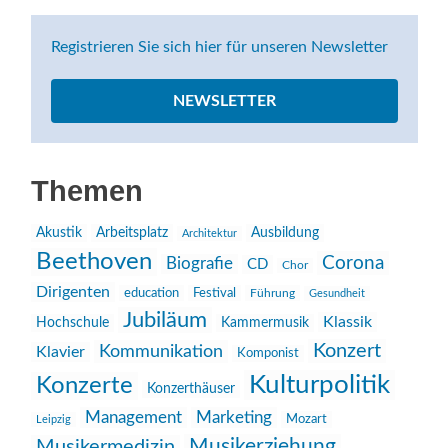
Registrieren Sie sich hier für unseren Newsletter
NEWSLETTER
Themen
Akustik
Arbeitsplatz
Ausbildung
Architektur
Beethoven
Corona
Biografie
CD
Chor
Dirigenten
education
Festival
Führung
Gesundheit
Jubiläum
Klassik
Hochschule
Kammermusik
Konzert
Kommunikation
Klavier
Komponist
Kulturpolitik
Konzerte
Konzerthäuser
Management
Marketing
Mozart
Leipzig
Musikerziehung
Musikermedizin