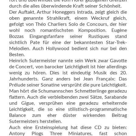
fort und überwindet die vom Hörer gezogenen Grenzen
durch die alles überwindende Kraft seiner Schönheit.
Der Auftakt, Arthur Honeggers Intrada, zeigt gleich die
oben genannte Strahlkraft, einem Weckruf gleich,
gefolgt von Théo Charliers Solo de Concours, der hier
wohl noch romantischsten Komposition. Eugène
Bozzas Eingangsfanfare seiner Rustiques stand
sichtlich Pate für eine der bekanntesten Star-Trek-
Melodien. Auch Hollywood bedient sich nur bei den
Besten.
Heinrich Sutermeister nannte sein Werk zwar Gavotte
de Concert, von barocker Leichtigkeit ist hier allerdings
wenig zu hören. Dies ist eindeutig Musik des 20.
Jahrhunderts. Ganz anders bei Jean Françaix: Das
Prélude seiner Sonatine versprüht die pure Leichtigkeit.
Man hört die Schu­mannschen Schmetterlinge geradezu
flattern. Auch die verbleibenden zwei Sätze, Sarabande
und Gigue, versprühen eine geradezu erheiternde
Leichtigkeit, die so eine stilistisch-programmatische
Balance zum eher düster wirkenden Beitrag
Sutermeisters herstellen.
Auch eine Ersteinspielung hat diese CD zu bieten:
Antony Plogs Three Miniatures, fast schon