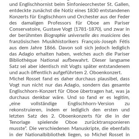
und Englischhornist beim Sinfonieorchester St. Gallen,
entdeckte zunächst die Notiz eines 1830 entstandenen
Konzerts für Englischhorn und Orchester aus der Feder
des damaligen Professors für Oboe am Pariser
Conservatoire, Gustave Vogt (1781-1870), und zwar in
der berühmten
Biographie universelle des musiciens
des
französischen Musikhistorikers François-Joseph Fétis
aus dem Jahre 1866. Davon soll sich jedoch lediglich
das Adagio erhalten haben, welches auch die Pariser
Bibliothèque National aufbewahrt. Dieser langsame
Satz sei aber identisch mit Vogts später entstandenem
und auch öffentlich aufgeführtem 2. Oboenkonzert.
Michel Rosset fand es daher durchaus plausibel, dass
Vogt nun nicht nur das Adagio, sondern das gesamte
Englischhorn-Konzert für Oboe übertragen hat, was ja
durchaus denkbar wäre. Und so fand er es legitim,
„eine vollständige Englischhorn-Version zu
rekonstruieren, ­indem er lediglich den ersten und
letzten Satz des 2. Oboenkonzerts für die in der
Tenorlage spielende Oboe zurücktransponieren
musste“. Die verschiedenen Manuskripte, die ebenfalls
in der Nationalbibliothek liegen, so Michel Rosset in