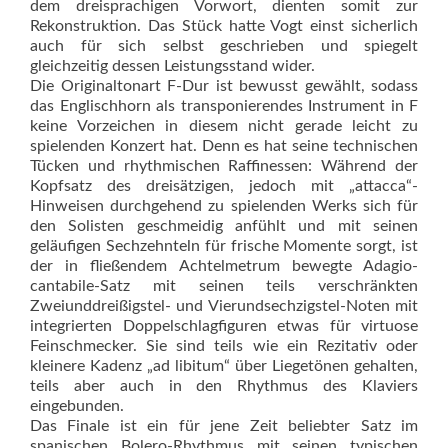
dem dreisprachigen Vorwort, dienten somit zur
Rekonstruktion. Das Stück hatte Vogt einst sicherlich
auch für sich selbst geschrieben und spiegelt
gleichzeitig dessen Leistungsstand wider.
Die Originaltonart F-Dur ist bewusst gewählt, sodass
das Englischhorn als transponierendes Instrument in F
keine Vorzeichen in diesem nicht gerade leicht zu
spielenden Konzert hat. Denn es hat seine technischen
Tücken und rhythmischen Raffinessen: Während der
Kopfsatz des dreisätzigen, jedoch mit „attacca“-
Hinweisen durchgehend zu spielenden Werks sich für
den Solisten geschmeidig anfühlt und mit seinen
geläufigen Sechzehnteln für frische Momente sorgt, ist
der in fließendem Achtelmetrum bewegte Adagio-
cantabile-Satz mit seinen teils verschränkten
Zweiunddreißigstel- und Vierundsechzigstel-Noten mit
integrierten Doppelschlagfiguren etwas für virtuose
Feinschmecker. Sie sind teils wie ein Rezitativ oder
kleinere Kadenz „ad libitum“ über Liegetönen gehalten,
teils aber auch in den Rhythmus des Klaviers
eingebunden.
Das Finale ist ein für jene Zeit beliebter Satz im
spanischen Bolero-Rhythmus mit seinen typischen