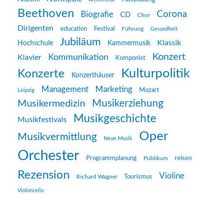
Beethoven
Corona
Biografie
CD
Chor
Dirigenten
education
Festival
Führung
Gesundheit
Jubiläum
Klassik
Hochschule
Kammermusik
Konzert
Kommunikation
Klavier
Komponist
Kulturpolitik
Konzerte
Konzerthäuser
Management
Marketing
Mozart
Leipzig
Musikerziehung
Musikermedizin
Musikgeschichte
Musikfestivals
Oper
Musikvermittlung
Neue Musik
Orchester
reisen
Programmplanung
Publikum
Rezension
Violine
Richard Wagner
Tourismus
Violoncello