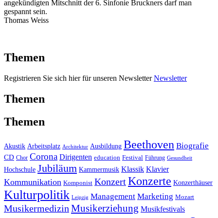
angekündigten Mitschnitt der 6. Sinfonie Bruckners darf man
gespannt sein.
Thomas Weiss
Themen
Registrieren Sie sich hier für unseren Newsletter
Newsletter
Themen
Themen
Beethoven
Biografie
Akustik
Arbeitsplatz
Ausbildung
Architektur
Corona
CD
Dirigenten
education
Festival
Führung
Chor
Gesundheit
Jubiläum
Klassik
Klavier
Kammermusik
Hochschule
Konzerte
Konzert
Kommunikation
Konzerthäuser
Komponist
Kulturpolitik
Management
Marketing
Mozart
Leipzig
Musikerziehung
Musikermedizin
Musikfestivals