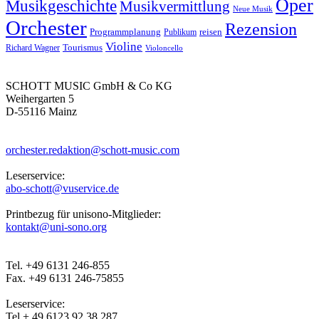
Oper
Musikgeschichte
Musikvermittlung
Neue Musik
Orchester
Rezension
reisen
Programmplanung
Publikum
Violine
Richard Wagner
Tourismus
Violoncello
SCHOTT MUSIC GmbH & Co KG
Weihergarten 5
D-55116 Mainz
orchester.redaktion@schott-music.com
Leserservice:
abo-schott@vuservice.de
Printbezug für unisono-Mitglieder:
kontakt@uni-sono.org
Tel. +49 6131 246-855
Fax. +49 6131 246-75855
Leserservice:
Tel + 49 6123 92 38 287