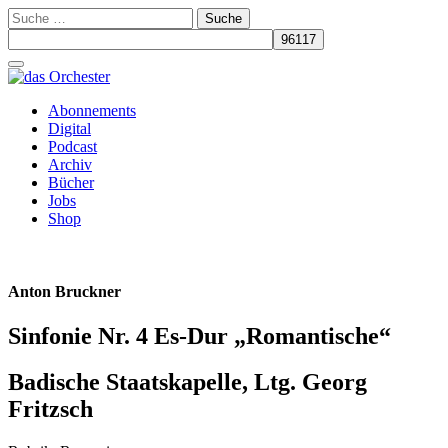
Suche
nach:
Schalte
Navigation
Zum
Abonnements
Inhalt
Digital
springen
Podcast
Archiv
Bücher
Jobs
Shop
Anton Bruckner
Sinfonie Nr. 4 Es-Dur „Romantische“
Badische Staatskapelle, Ltg. Georg
Fritzsch