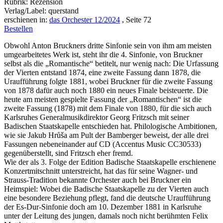
Rubrik: Rezension
Verlag/Label: querstand
erschienen in:
das Orchester 12/2024
, Seite 72
Bestellen
Obwohl Anton Bruckners dritte Sinfonie sein von ihm am meisten
umgearbeitetes Werk ist, steht ihr die 4. Sinfonie, von Bruckner
selbst als die „Romantische“ betitelt, nur wenig nach: Die Urfassung
der Vierten entstand 1874, eine zweite Fassung dann 1878, die
Uraufführung folgte 1881, wobei Bruckner für die zweite Fassung
von 1878 dafür auch noch 1880 ein neues Finale beisteuerte. Die
heute am meisten gespielte Fassung der „Romantischen“ ist die
zweite Fassung (1878) mit dem Finale von 1880, für die sich auch
Karlsruhes Generalmusikdirektor Georg Fritzsch mit seiner
Badischen Staatskapelle entschieden hat. Philologische Ambitionen,
wie sie Jakub Hrůša am Pult der Bamberger beweist, der alle drei
Fassungen nebeneinander auf CD (Accentus Music CC30533)
gegenüberstellt, sind Fritzsch eher fremd.
Wie der als 3. Folge der Edition Badische Staatskapelle erschienene
Konzertmitschnitt unterstreicht, hat das für seine Wagner- und
Strauss-Tradition bekannte Orchester auch bei Bruckner ein
Heimspiel: Wobei die Badische Staatskapelle zu der Vierten auch
eine besondere Beziehung pflegt, fand die deutsche Uraufführung
der Es-Dur-Sinfonie doch am 10. Dezember 1881 in Karlsruhe
unter der Leitung des jungen, damals noch nicht berühmten Felix