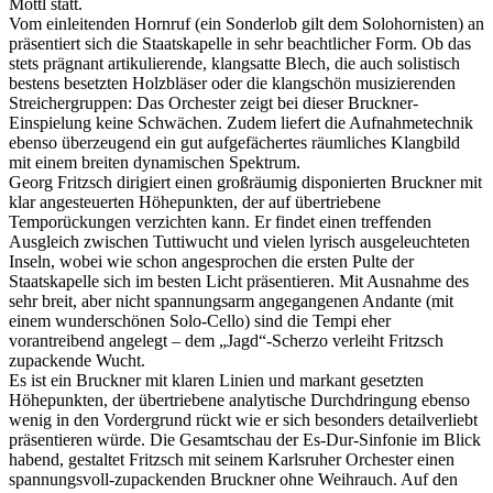
Mottl statt.
Vom einleitenden Hornruf (ein Sonderlob gilt dem Solohornisten) an
präsentiert sich die Staatskapelle in sehr beachtlicher Form. Ob das
stets prägnant artikulierende, klangsatte Blech, die auch solistisch
bestens besetzten Holzbläser oder die klangschön musizierenden
Streichergruppen: Das Orchester zeigt bei dieser Bruckner-
Einspielung keine Schwächen. Zudem liefert die Aufnahmetechnik
ebenso überzeugend ein gut aufgefächertes räumliches Klangbild
mit einem breiten dynamischen Spektrum.
Georg Fritzsch dirigiert einen großräumig disponierten Bruckner mit
klar angesteuerten Höhepunkten, der auf übertriebene
Temporückungen verzichten kann. Er findet einen treffenden
Ausgleich zwischen Tuttiwucht und vielen lyrisch ausgeleuchteten
Inseln, wobei wie schon angesprochen die ersten Pulte der
Staatskapelle sich im besten Licht präsentieren. Mit Ausnahme des
sehr breit, aber nicht spannungsarm angegangenen Andante (mit
einem wunderschönen Solo-Cello) sind die Tempi eher
vorantreibend angelegt – dem „Jagd“-Scherzo verleiht Fritzsch
zupackende Wucht.
Es ist ein Bruckner mit klaren Linien und markant gesetzten
Höhepunkten, der übertriebene analytische Durchdringung ebenso
wenig in den Vordergrund rückt wie er sich besonders detailverliebt
präsentieren würde. Die Gesamtschau der Es-Dur-Sinfonie im Blick
habend, gestaltet Fritzsch mit seinem Karlsruher Orchester einen
spannungsvoll-zupackenden Bruckner ohne Weihrauch. Auf den