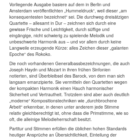
Vorliegende Ausgabe basiere auf dem in Berlin und
Amsterdam veröffentlichten „Hummeldruck“, weil dieser „am
konsequentesten bezeichnet“ sei. Die durchweg dreisätzigen
Quartette – allesamt in Dur – zeichnen sich durch eine
gewisse Frische und Leichtigkeit, durch süffige und
eingängige, nicht schwierig zu spielende Melodik und
unbeschwerte Harmonik aus – und vor allem durch keine
Langweile erzeugende Kürze: alles Zeichen dieser „galanten
Epoche“ des Rokoko.
Die noch vorhandenen Generalbassbezeichnungen, die auch
Joseph Haydn und Mozart in ihren frühen Sinfonien
notierten, sind Überbleibsel des Barock, von dem man sich
langsam emanzipierte. Sie vermitteln den Quartetten wegen
der kompakten Harmonik einen Hauch harmonischer
Sicherheit und Vertrautheit. Trotzdem sind aber auch deutlich
„moderne“ Kompositionstechniken wie „durch­brochene
Arbeit“ erkennbar, in denen unter anderem jede Stimme
relativ gleichberechtigt ist, ohne dass die Primstimme, wie so
oft, die alleinige Melodieherrschaft besitzt.
Partitur und Stimmen erfüllen die üblichen hohen Standards
heutiger Ansprüche an Übersichtlichkeit, Einteilung der