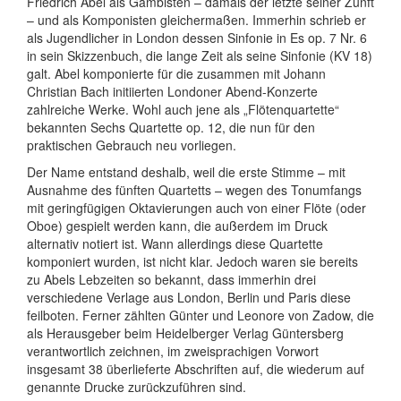
Friedrich Abel als Gambisten – damals der letzte seiner Zunft
– und als Komponisten gleichermaßen. Immerhin schrieb er
als Jugendlicher in London dessen Sinfonie in Es op. 7 Nr. 6
in sein Skizzenbuch, die lange Zeit als seine Sinfonie (KV 18)
galt. Abel komponierte für die zusammen mit Johann
Christian Bach initiierten Londoner Abend-Konzerte
zahlreiche Werke. Wohl auch jene als „Flötenquartette“
bekannten Sechs Quartette op. 12, die nun für den
praktischen Gebrauch neu vorliegen.
Der Name entstand deshalb, weil die erste Stimme – mit
Ausnahme des fünften Quartetts – wegen des Tonumfangs
mit geringfügigen Oktavierungen auch von einer Flöte (oder
Oboe) gespielt werden kann, die außerdem im Druck
alternativ notiert ist. Wann allerdings diese Quartette
komponiert wurden, ist nicht klar. Jedoch waren sie bereits
zu Abels Lebzeiten so bekannt, dass immerhin drei
verschiedene Verlage aus London, Berlin und Paris diese
feilboten. Ferner zählten Günter und Leonore von Zadow, die
als Herausgeber beim Heidelberger Verlag Güntersberg
verantwortlich zeichnen, im zweisprachigen Vorwort
insgesamt 38 überlieferte Abschriften auf, die wiederum auf
genannte Drucke zurückzuführen sind.