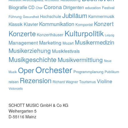
Corona
Biografie
CD
Dirigenten
education
Festival
Chor
Jubiläum
Hochschule
Kammermusik
Führung
Gesundheit
Konzert
Kommunikation
Klavier
Klassik
Komponist
Kulturpolitik
Konzerte
Konzerthäuser
Leipzig
Musikermedizin
Management
Marketing
Mozart
Musikerziehung
Musikfestivals
Musikgeschichte
Musikvermittlung
Neue
Orchester
Oper
Programmplanung
Publikum
Musik
Rezension
Violine
reisen
Tourismus
Richard Wagner
Violoncello
SCHOTT MUSIC GmbH & Co KG
Weihergarten 5
D-55116 Mainz