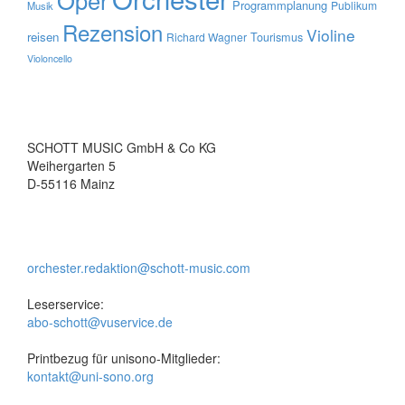
Oper
Programmplanung
Publikum
Musik
Rezension
Violine
reisen
Tourismus
Richard Wagner
Violoncello
SCHOTT MUSIC GmbH & Co KG
Weihergarten 5
D-55116 Mainz
orchester.redaktion@schott-music.com
Leserservice:
abo-schott@vuservice.de
Printbezug für unisono-Mitglieder:
kontakt@uni-sono.org