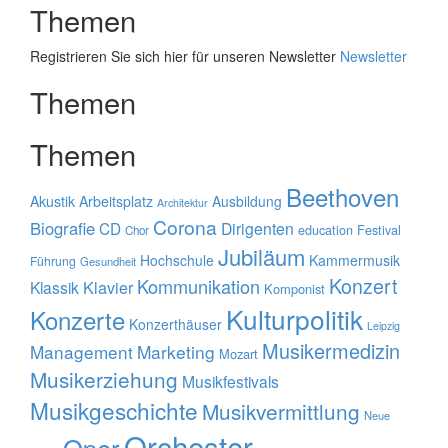
Themen
Registrieren Sie sich hier für unseren Newsletter
Newsletter
Themen
Themen
Beethoven
Akustik
Arbeitsplatz
Ausbildung
Architektur
Corona
Biografie
CD
Dirigenten
education
Festival
Chor
Jubiläum
Hochschule
Kammermusik
Führung
Gesundheit
Konzert
Kommunikation
Klavier
Klassik
Komponist
Kulturpolitik
Konzerte
Konzerthäuser
Leipzig
Musikermedizin
Management
Marketing
Mozart
Musikerziehung
Musikfestivals
Musikgeschichte
Musikvermittlung
Neue
Orchester