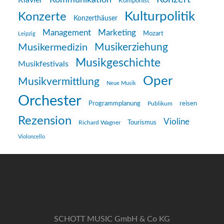
Klavier
Komponist
Kulturpolitik
Konzerte
Konzerthäuser
Management
Marketing
Mozart
Leipzig
Musikerziehung
Musikermedizin
Musikgeschichte
Musikfestivals
Oper
Musikvermittlung
Neue Musik
Orchester
reisen
Programmplanung
Publikum
Rezension
Violine
Richard Wagner
Tourismus
Violoncello
SCHOTT MUSIC GmbH & Co KG