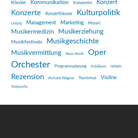
Konzert
Kommunikation
Klavier
Komponist
Kulturpolitik
Konzerte
Konzerthäuser
Management
Marketing
Mozart
Leipzig
Musikerziehung
Musikermedizin
Musikgeschichte
Musikfestivals
Oper
Musikvermittlung
Neue Musik
Orchester
reisen
Programmplanung
Publikum
Rezension
Violine
Richard Wagner
Tourismus
Violoncello