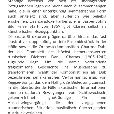
Ständige Wechsel von sich oft überlagernden
Bezugsebenen legen die Suche nach Zusammenhängen
nahe, die in einer untergründig symmetrischen Form
auch angelegt sind, aber äußerlich wie beliebig
erscheinen. Das paradoxe Farbenspiel in Jasper Johns
Bild False Start von 1959 gibt Claren selbst als
künstlerischen Bezugspunkt an.
Disparate Strukturen prägen darüber hinaus das fast
illustrative, doppelbödig-untiefe Ensemblestück In der
Hölle sowie die Orchesterkomposition Charms: Dub,
der ein Dramolett des höchst bemerkenswerten
russischen Dichters Daniil Charms (1905-1942)
zugrunde liegt. Um die damit verbundene
tragikomische Geschichte ins Musikalische zu
transformieren, wählt der Komponist ein als Dub
bezeichnetes jamaikanisches Verformungsprinzip von
Reggae-Songs, das dem Hall große Bedeutung zumisst.
In die überbordende Fülle akustischer Informationen
kommen dadurch Bewegungen, von Dichtewechseln
gekennzeichnete großräumige Ein- und
Ausschwingvorgänge, die der vorgegebenen
traumatischen Situation musikalisch überzeugenden
Ausdruck verleihen.