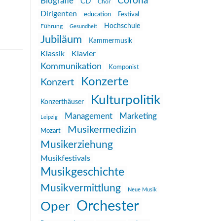
Corona
Biografie
CD
Chor
Dirigenten
education
Festival
Hochschule
Führung
Gesundheit
Jubiläum
Kammermusik
Klassik
Klavier
Kommunikation
Komponist
Konzerte
Konzert
Kulturpolitik
Konzerthäuser
Management
Marketing
Leipzig
Musikermedizin
Mozart
Musikerziehung
Musikfestivals
Musikgeschichte
Musikvermittlung
Neue Musik
Orchester
Oper