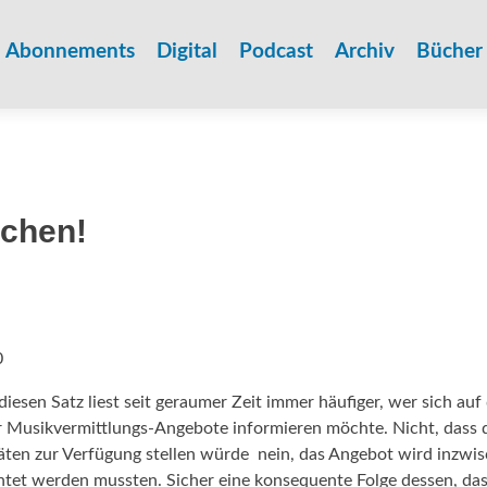
Zum
Inhalt
Abonnements
Digital
Podcast
Archiv
Bücher
springen
achen!
0
iesen Satz liest seit geraumer Zeit immer häufiger, wer sich auf
usikvermittlungs-Angebote informieren möchte. Nicht, dass 
en zur Verfügung stellen würde  nein, das Angebot wird inzwi
chtet werden mussten. Sicher eine konsequente Folge dessen, das