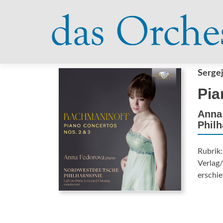
Serge
Pia
Anna 
Philh
Rubrik:
Verlag/
erschie