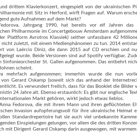
 drittem Klavierkonzert, eingespielt von der ukrainischen Pi
harmonie mit Sitz in Herford, wirft Fragen auf. Warum ersche
nügend gute Aufnahmen auf dem Markt?
Fedorova, Jahrgang 1990, hat bereits vor elf Jahren das 
schen Philharmonie im Concertgebouw Amsterdam aufgenomme
er Plattform Avrotros Klassiek) seither unfassbare 42 Millio
 nicht zuletzt, mit einem Medienphänomen zu tun. 2014 entsta
iert von Laércio Diniz, die dann 2015 auf CD erschien und n
ufgelegt wurde. Beide Versionen sind auf Spotify verfügbar. Zu
Sinfonieorchester St. Gallen aufgenommen. Das entbehrt nich
 lohnen scheint.
ova mehrfach aufgenommen; immerhin wurde die nun vorli
g von Gerard Oskamp (soweit sich das anhand der Internetrec
entlicht. Es verwundert freilich, dass für das Booklet die Bilder 
stin 24 Jahre alt. Ebenso erstaunlich: Es gibt nur englische Tex
 internationalen Markt gehören, wirkt jedoch etwas lieblos.
Anna Fedorova, die mit ihrem Mann und ihren geflüchteten El
ischen Invasion aufopferungsvoll für ihre ukrainische Heimat e
roßen Standardrepertoire hat sie auch viel unbekannte Kamm
enden Einspielungen gelungen, vor allem die des dritten Konzer
ich mit Dirigent Gerard Oskamp darin ausgewogen, mit warmem