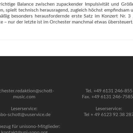
 richtige Balance zwischen zupackender Impulsivität und Größe
en, spielt technisch herausragend, zugleich höchst empfindsam 
emäßig besonders herausfordernde erste Satz im Konzert Nr. 3 
e – nur der letzte ist im Orchester manchmal etwas übersteuert
chester.redaktion@schott-
Tel. +49 6131 246-855
music.com
Fax. +49 6131 246-758
Leserservice:
Leserservice:
abo-schott@vuservice.de
Tel + 49 6123 92 38 28
bezug für unisono-Mitglieder:
kontakt@uni-sono.org