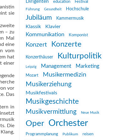
Dirigenten
education
Festival
anistin
Hochschule
Führung
Gesundheit
int sie
Jubiläum
Kammermusik
zweite
Klassik
Klavier
n – zu
Kommunikation
Komponist
nen Mal
Konzerte
Konzert
nd eine
un vom
Kulturpolitik
dem hat
Konzerthäuser
t einer
Management
Marketing
Leipzig
Musikermedizin
egende
Mozart
herche
Musikerziehung
von vor
Musikfestivals
te. Das
Musikgeschichte
tern in
Musikvermittlung
insetzt
Neue Musik
ermusik
Orchester
Oper
ts. Die
 Klang,
reisen
Programmplanung
Publikum