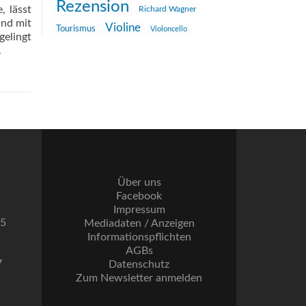
Rezension
, lässt
Richard Wagner
und mit
Violine
Tourismus
Violoncello
gelingt
.
Über uns
Facebook
Impressum
55
Mediadaten / Anzeigen
Informationspflichten
AGBs
7
Datenschutz
Zum Newsletter anmelden