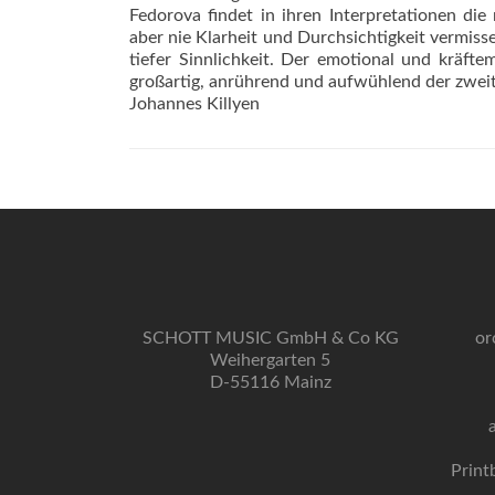
Fedorova findet in ihren Interpretationen die
aber nie Klarheit und Durchsichtigkeit vermiss
tiefer Sinnlichkeit. Der emotional und kräft
großartig, anrührend und aufwühlend der zweit
Johannes Killyen
SCHOTT MUSIC GmbH & Co KG
or
Weihergarten 5
D-55116 Mainz
Print