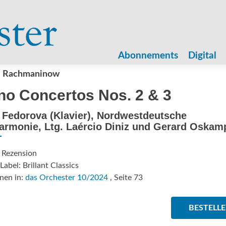
Zum
Inhalt
Abonnements
Digital
springen
j Rachmaninow
no Concertos Nos. 2 & 3
Fedorova (Klavier), Nordwestdeutsche
armonie, Ltg. Laércio Diniz und Gerard Oskam
 Rezension
Label: Brillant Classics
nen in:
das Orchester 10/2024
, Seite 73
BESTELL