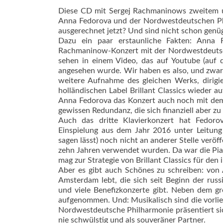
Diese CD mit Sergej Rachmaninows zweitem und
Anna Fedorova und der Nordwestdeutschen Phil
ausgerechnet jetzt? Und sind nicht schon ge
Dazu ein paar erstaunliche Fakten: Anna 
Rachmaninow-Konzert mit der Nordwestdeut
sehen in einem Video, das auf Youtube (auf d
angesehen wurde. Wir haben es also, und zwar
weitere Aufnahme des gleichen Werks, dirig
holländischen Label Brillant Classics wieder a
Anna Fedorova das Konzert auch noch mit dem 
gewissen Redundanz, die sich finanziell aber zu
Auch das dritte Klavierkonzert hat Fedor
Einspielung aus dem Jahr 2016 unter Leitun
sagen lässt) noch nicht an anderer Stelle veröff
zehn Jahren verwendet wurden. Da war die Piani
mag zur Strategie von Brillant Classics für den
Aber es gibt auch Schönes zu schreiben: von 
Amsterdam lebt, die sich seit Beginn der russ
und viele Benefizkonzerte gibt. Neben dem g
aufgenommen. Und: Musikalisch sind die vorlieg
Nordwestdeutsche Philharmonie präsentiert s
nie schwülstig und als souveräner Partner.