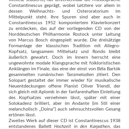
Constantinescus geprägt, wobei Letztere vor allem in
dessen Weihnachts- und Osteroratorium im
Mittelpunkt steht. Ihre Spuren sind aber auch in
Constantinescus 1952 komponiertem Klavierkonzert
zu entdecken, das auf der vorliegenden CD von der
Norddeutschen Philharmonie Rostock unter Leitung
von Marcus Bosch eingespielt wurde. Die dreisätzige
Formanlage der klassischen Tradition mit Allegro-
Kopfsatz, langsamem Mittelsatz und Rondo bleibt
äußerlich gewahrt. Doch im Innern herrscht eine
ungewohnte modale Klangsprache mit folkloristischen
Anklängen im Finale, das eine der einst von Béla Bartók
gesammelten rumänischen Tanzmelodien zitiert. Den
Solopart gestaltet der immer wieder für musikalische
Neuentdeckungen offene Pianist Oliver Triendl, der
sich gleich mit Aplomb in der fanfarenhaften Einleitung
des Kopfsatzes vernehmen lässt, später mit einer
Solokadenz brilliert, aber im Andante (im Stil einer
melancholisch „Doina“) auch sehnsuchtsvollen Gesang
ertönen lässt.
Zweites Werk auf dieser CD ist Constantinescus 1938
entstandenes Ballett
Hochzeit in den Karpathen
, das