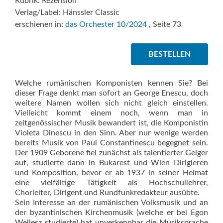
Rubrik: Rezension
Verlag/Label: Hänssler Classic
erschienen in:
das Orchester 10/2024
, Seite 73
BESTELLEN
Welche rumänischen Komponisten kennen Sie? Bei
dieser Frage denkt man sofort an George Enescu, doch
weitere Namen wollen sich nicht gleich einstellen.
Vielleicht kommt einem noch, wenn man in
zeitgenössischer Musik bewandert ist, die Komponistin
Violeta Dinescu in den Sinn. Aber nur wenige werden
bereits Musik von Paul Constantinescu begegnet sein.
Der 1909 Geborene fiel zunächst als talentierter Geiger
auf, studierte dann in Bukarest und Wien Dirigieren
und Komposition, bevor er ab 1937 in seiner Heimat
eine vielfältige Tätigkeit als Hochschullehrer,
Chorleiter, Dirigent und Rundfunkredakteur ausübte.
Sein Interesse an der rumänischen Volksmusik und an
der byzantinischen Kirchenmusik (welche er bei Egon
Wellesz studierte) hat unverkennbar die Musiksprache