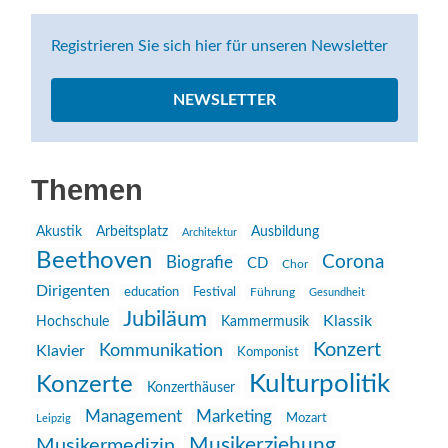
Registrieren Sie sich hier für unseren Newsletter
NEWSLETTER
Themen
Akustik
Arbeitsplatz
Ausbildung
Architektur
Beethoven
Corona
Biografie
CD
Chor
Dirigenten
education
Festival
Führung
Gesundheit
Jubiläum
Klassik
Hochschule
Kammermusik
Konzert
Kommunikation
Klavier
Komponist
Kulturpolitik
Konzerte
Konzerthäuser
Management
Marketing
Mozart
Leipzig
Musikerziehung
Musikermedizin