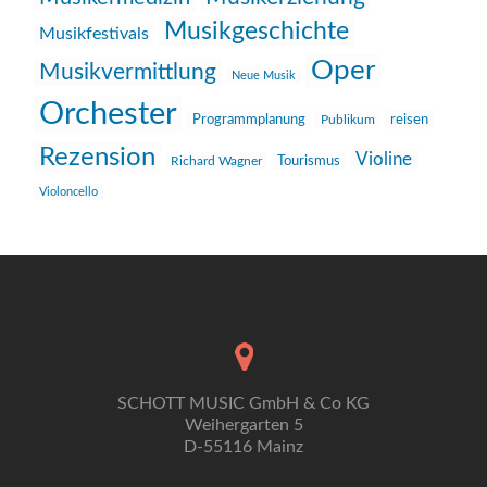
Musikgeschichte
Musikfestivals
Oper
Musikvermittlung
Neue Musik
Orchester
reisen
Programmplanung
Publikum
Rezension
Violine
Richard Wagner
Tourismus
Violoncello
SCHOTT MUSIC GmbH & Co KG
Weihergarten 5
D-55116 Mainz