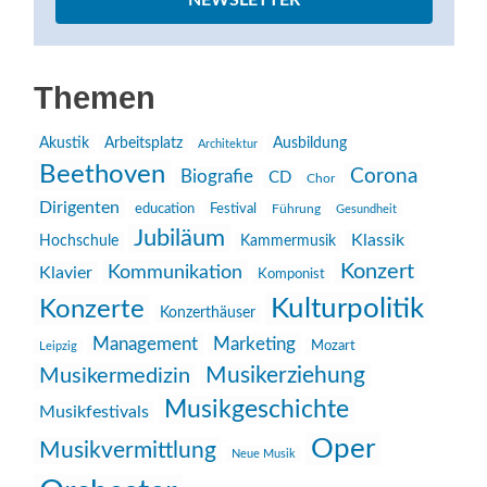
NEWSLETTER
Themen
Akustik
Arbeitsplatz
Ausbildung
Architektur
Beethoven
Corona
Biografie
CD
Chor
Dirigenten
education
Festival
Führung
Gesundheit
Jubiläum
Klassik
Hochschule
Kammermusik
Konzert
Kommunikation
Klavier
Komponist
Kulturpolitik
Konzerte
Konzerthäuser
Management
Marketing
Mozart
Leipzig
Musikerziehung
Musikermedizin
Musikgeschichte
Musikfestivals
Oper
Musikvermittlung
Neue Musik