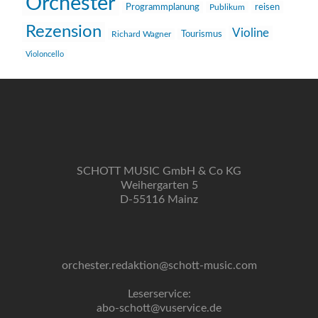
Orchester
reisen
Programmplanung
Publikum
Rezension
Violine
Richard Wagner
Tourismus
Violoncello
SCHOTT MUSIC GmbH & Co KG
Weihergarten 5
D-55116 Mainz
orchester.redaktion@schott-music.com
Leserservice:
abo-schott@vuservice.de