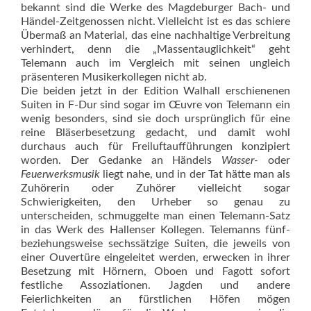
bekannt sind die Werke des Magdeburger Bach- und
Händel-Zeitgenossen nicht. Vielleicht ist es das schiere
Übermaß an Material, das eine nachhaltige Verbreitung
verhindert, denn die „Massentauglichkeit“ geht
Telemann auch im Vergleich mit seinen ungleich
präsenteren Musikerkollegen nicht ab.
Die beiden jetzt in der Edition Walhall erschienenen
Suiten in F-Dur sind sogar im Œuvre von Telemann ein
wenig besonders, sind sie doch ursprünglich für eine
reine Bläserbesetzung gedacht, und damit wohl
durchaus auch für Freiluftaufführungen konzipiert
worden. Der Gedanke an Händels
Wasser-
oder
Feuerwerksmusik
liegt nahe, und in der Tat hätte man als
Zuhörerin oder Zuhörer vielleicht sogar
Schwierigkeiten, den Urheber so genau zu
unterscheiden, schmuggelte man einen Telemann-Satz
in das Werk des Hallenser Kollegen. Telemanns fünf-
beziehungsweise sechssätzige Suiten, die jeweils von
einer Ouvertüre eingeleitet werden, erwecken in ihrer
Besetzung mit Hörnern, Oboen und Fagott sofort
festliche Assoziationen. Jagden und andere
Feierlichkeiten an fürstlichen Höfen mögen