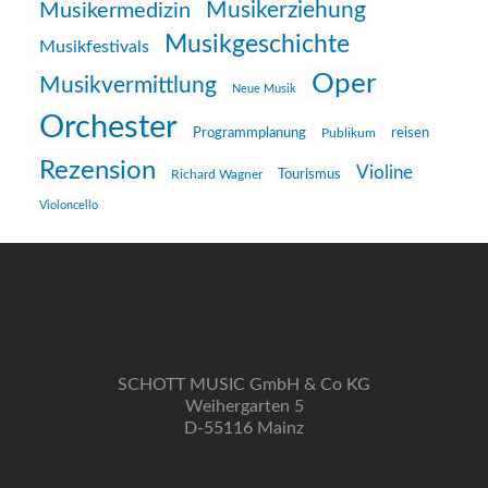
Musikerziehung
Musikermedizin
Musikgeschichte
Musikfestivals
Oper
Musikvermittlung
Neue Musik
Orchester
reisen
Programmplanung
Publikum
Rezension
Violine
Richard Wagner
Tourismus
Violoncello
SCHOTT MUSIC GmbH & Co KG
Weihergarten 5
D-55116 Mainz