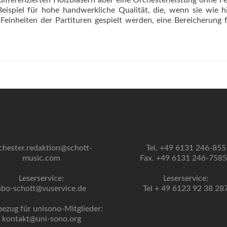
differenzierten Holzbläsern aber eine Orchesterleistung ohne F
Beispiel für hohe handwerkliche Qualität, die, wenn sie wie h
inheiten der Partituren gespielt werden, eine Bereicherung 
chester.redaktion@schott-
Tel. +49 6131 246-855
music.com
Fax. +49 6131 246-758
Leserservice:
Leserservice:
abo-schott@vuservice.de
Tel + 49 6123 92 38 28
bezug für unisono-Mitglieder:
kontakt@uni-sono.org