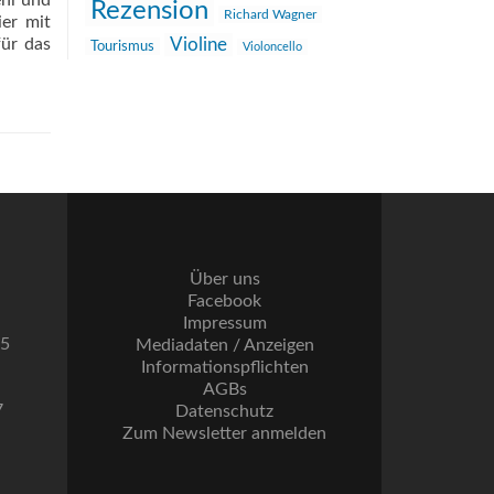
ehl und
Rezension
Richard Wagner
ier mit
für das
Violine
Tourismus
Violoncello
Über uns
Facebook
Impressum
55
Mediadaten / Anzeigen
Informationspflichten
AGBs
7
Datenschutz
Zum Newsletter anmelden