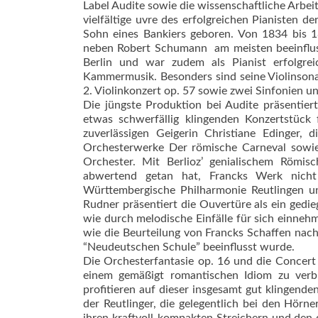
Label Audite sowie die wissenschaftliche Arbei
vielfältige uvre des erfolgreichen Pianisten 
Sohn eines Bankiers geboren. Von 1834 bis 18
neben Robert Schumann  am meisten beeinflus
Berlin und war zudem als Pianist erfolgre
Kammermusik. Besonders sind seine Violinsona
2. Violinkonzert op. 57 sowie zwei Sinfonien 
Die jüngste Produktion bei Audite präsentier
etwas schwerfällig klingenden Konzertstück
zuverlässigen Geigerin Christiane Edinger, 
Orchesterwerke Der römische Carneval sowie
Orchester. Mit Berlioz’ genialischem Römisc
abwertend getan hat, Francks Werk nicht
Württembergische Philharmonie Reutlingen un
Rudner präsentiert die Ouvertüre als ein gedi
wie durch melodische Einfälle für sich einnehm
wie die Beurteilung von Francks Schaffen nac
“Neudeutschen Schule” beeinflusst wurde.
Die Orchesterfantasie op. 16 und die Concert
einem gemäßigt romantischen Idiom zu verb
profitieren auf dieser insgesamt gut klingen
der Reutlinger, die gelegentlich bei den Hörne