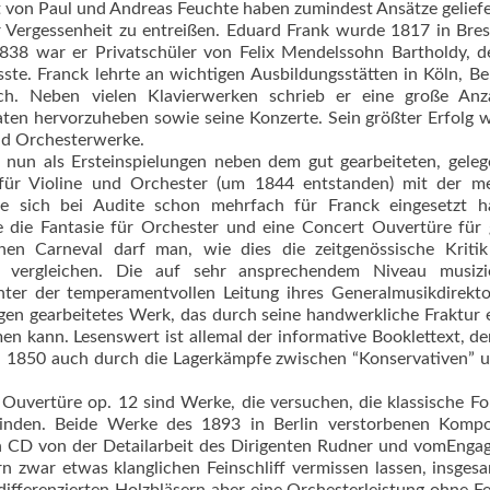
t von Paul und Andreas Feuchte haben zumindest Ansätze geliefe
der Vergessenheit zu entreißen. Eduard Frank wurde 1817 in Bres
38 war er Privatschüler von Felix Mendelssohn Bartholdy, de
ste. Franck lehrte an wichtigen Ausbildungsstätten in Köln, B
ich. Neben vielen Klavierwerken schrieb er eine große Anz
ten hervorzuheben sowie seine Konzerte. Sein größter Erfolg 
und Orchesterwerke.
t nun als Ersteinspielungen neben dem gut gearbeiteten, geleg
 für Violine und Orchester (um 1844 entstanden) mit der me
die sich bei Audite schon mehrfach für Franck eingesetzt h
 die Fantasie für Orchester und eine Concert Ouvertüre für 
hen Carneval darf man, wie dies die zeitgenössische Kritik
 vergleichen. Die auf sehr ansprechendem Niveau musizi
ter der temperamentvollen Leitung ihres Generalmusikdirekt
egen gearbeitetes Werk, das durch seine handwerkliche Fraktur
en kann. Lesenswert ist allemal der informative Booklettext, der
h 1850 auch durch die Lagerkämpfe zwischen “Konservativen” 
 Ouvertüre op. 12 sind Werke, die versuchen, die klassische F
inden. Beide Werke des 1893 in Berlin verstorbenen Kompo
den CD von der Detailarbeit des Dirigenten Rudner und vomEng
rn zwar etwas klanglichen Feinschliff vermissen lassen, insges