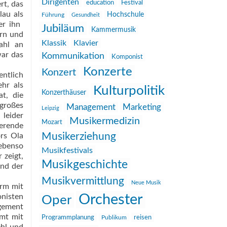
Dirigenten
education
Festival
rt, das
lau als
Hochschule
Führung
Gesundheit
r ihn 
Jubiläum
Kammermusik
ern und
Klassik
Klavier
ahl an
war das
Kommunikation
Komponist
Konzerte
Konzert
entlich
hr als
Kulturpolitik
Konzerthäuser
at, die
großes
Management
Marketing
Leipzig
 leider
Musikermedizin
Mozart
erende
Musikerziehung
ors Ola
 ebenso
Musikfestivals
 zeigt,
Musikgeschichte
und der
Musikvermittlung
Neue Musik
orm mit
Orchester
nisten
Oper
agement
amt mit
reisen
Programmplanung
Publikum