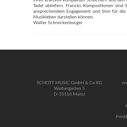
ihren kraftvoll-kompakten Streichern und den 
Tadel abliefern. Francks Kompositionen sind 
ansprechendem Engagement und Sinn für die Fe
Musikleben darstellen können.
Walter Schneckenburger
SCHOTT MUSIC GmbH & Co KG
or
Weihergarten 5
D-55116 Mainz
Print