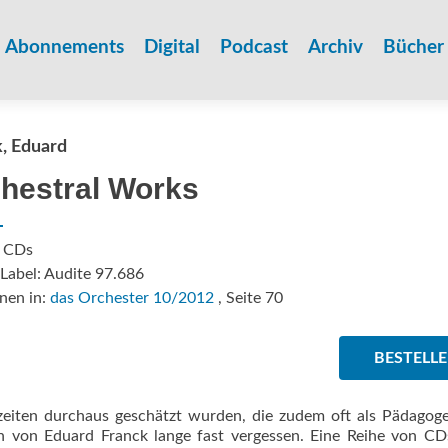
Zum
Inhalt
Abonnements
Digital
Podcast
Archiv
Bücher
springen
, Eduard
hestral Works
: CDs
Label: Audite 97.686
nen in:
das Orchester 10/2012
, Seite 70
BESTELL
zeiten durchaus geschätzt wurden, die zudem oft als Pädagog
n von Eduard Franck lange fast vergessen. Eine Reihe von C