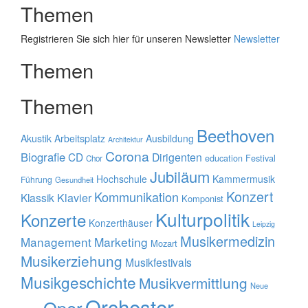
Themen
Registrieren Sie sich hier für unseren Newsletter
Newsletter
Themen
Themen
Beethoven
Akustik
Arbeitsplatz
Ausbildung
Architektur
Corona
Biografie
CD
Dirigenten
education
Festival
Chor
Jubiläum
Hochschule
Kammermusik
Führung
Gesundheit
Konzert
Kommunikation
Klavier
Klassik
Komponist
Kulturpolitik
Konzerte
Konzerthäuser
Leipzig
Musikermedizin
Management
Marketing
Mozart
Musikerziehung
Musikfestivals
Musikgeschichte
Musikvermittlung
Neue
Orchester