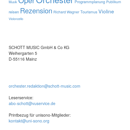
Oper
Programmplanung
Publikum
Musik
Rezension
Violine
reisen
Tourismus
Richard Wagner
Violoncello
SCHOTT MUSIC GmbH & Co KG
Weihergarten 5
D-55116 Mainz
orchester.redaktion@schott-music.com
Leserservice:
abo-schott@vuservice.de
Printbezug für unisono-Mitglieder:
kontakt@uni-sono.org