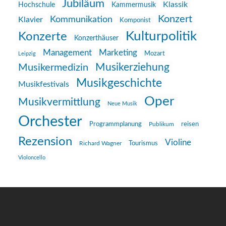
Jubiläum
Klassik
Hochschule
Kammermusik
Konzert
Kommunikation
Klavier
Komponist
Kulturpolitik
Konzerte
Konzerthäuser
Management
Marketing
Mozart
Leipzig
Musikerziehung
Musikermedizin
Musikgeschichte
Musikfestivals
Oper
Musikvermittlung
Neue Musik
Orchester
reisen
Programmplanung
Publikum
Rezension
Violine
Richard Wagner
Tourismus
Violoncello