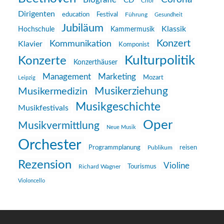
Biografie
CD
Chor
Dirigenten
education
Festival
Führung
Gesundheit
Jubiläum
Klassik
Hochschule
Kammermusik
Konzert
Kommunikation
Klavier
Komponist
Kulturpolitik
Konzerte
Konzerthäuser
Management
Marketing
Mozart
Leipzig
Musikerziehung
Musikermedizin
Musikgeschichte
Musikfestivals
Oper
Musikvermittlung
Neue Musik
Orchester
reisen
Programmplanung
Publikum
Rezension
Violine
Richard Wagner
Tourismus
Violoncello