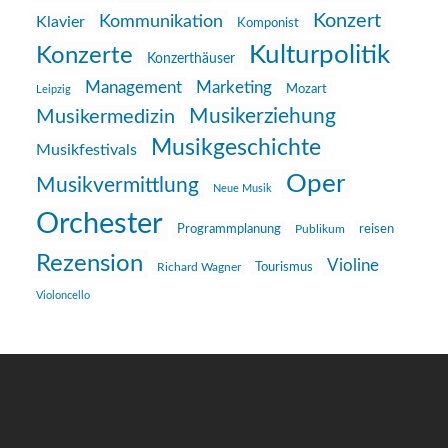
Konzert
Kommunikation
Klavier
Komponist
Kulturpolitik
Konzerte
Konzerthäuser
Management
Marketing
Mozart
Leipzig
Musikerziehung
Musikermedizin
Musikgeschichte
Musikfestivals
Oper
Musikvermittlung
Neue Musik
Orchester
reisen
Programmplanung
Publikum
Rezension
Violine
Richard Wagner
Tourismus
Violoncello