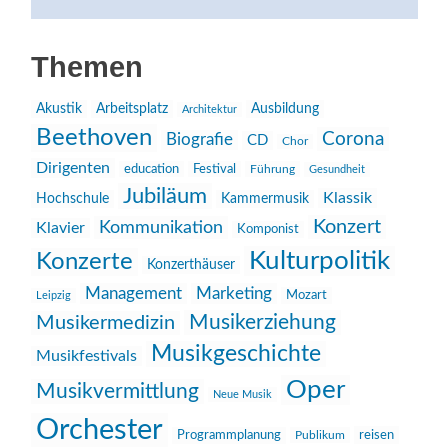
Themen
Akustik
Arbeitsplatz
Ausbildung
Architektur
Beethoven
Corona
Biografie
CD
Chor
Dirigenten
education
Festival
Führung
Gesundheit
Jubiläum
Klassik
Hochschule
Kammermusik
Konzert
Kommunikation
Klavier
Komponist
Kulturpolitik
Konzerte
Konzerthäuser
Management
Marketing
Mozart
Leipzig
Musikerziehung
Musikermedizin
Musikgeschichte
Musikfestivals
Oper
Musikvermittlung
Neue Musik
Orchester
reisen
Programmplanung
Publikum