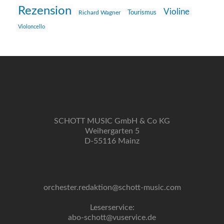
Rezension
Violine
Richard Wagner
Tourismus
Violoncello
SCHOTT MUSIC GmbH & Co KG
Weihergarten 5
D-55116 Mainz
orchester.redaktion@schott-music.com
Leserservice:
abo-schott@vuservice.de