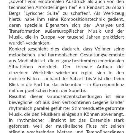
„sowohl vom emotionalen Ausdruck als auch von den
technischen Anforderungen her“ ein Pendant zu Alban
Bergs “Lyrischer Suite” zu schaffen“. Als Werkzeug
hierzu habe ihm seine Kompositionstechnik gedient,
deren spezielle Eigenarten sich der „Analyse und
Transformation außereuropäischer Musik und der
Musik, die in Europa vor tausend Jahren praktiziert
wurde“, verdankten.
Konkret geschieht dies dadurch, dass Vollmer seine
melodischen und harmonischen Gestaltungselemente
aus Modi ableitet, die er ganz bestimmten emotionalen
Situationen zuordnet. Der formale Aufbau der
einzelnen Werkteile wiederum ergibt sich in den
meisten Fällen – anhand der Sätze II bis V ist dies beim
Blick in die Partitur klar erkennbar – in Korrespondenz
mit der poetischen Form der Sonette.
Resultat dieser Grundsatzentscheidungen ist eine
bewegliche, oft aus dem verflochtenen Gegeneinander
rhythmisch parallel geführter Stimmenduette geformte
Musik, die den Musikern einiges an Können abverlangt.
In rhythmischer Hinsicht ist das Ensemble stark
gefordert, weil der musikalische Fluss mit seinen
ständig wechselnden Metren und Tempoübergängen