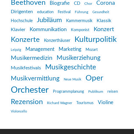
Beethoven
Corona
Biografie
CD
Chor
Dirigenten
education
Festival
Führung
Gesundheit
Jubiläum
Klassik
Hochschule
Kammermusik
Konzert
Kommunikation
Klavier
Komponist
Kulturpolitik
Konzerte
Konzerthäuser
Management
Marketing
Mozart
Leipzig
Musikerziehung
Musikermedizin
Musikgeschichte
Musikfestivals
Oper
Musikvermittlung
Neue Musik
Orchester
reisen
Programmplanung
Publikum
Rezension
Violine
Richard Wagner
Tourismus
Violoncello