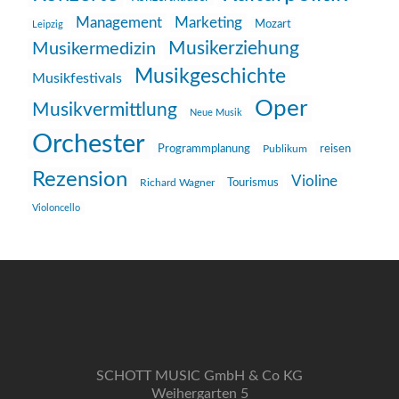
Management
Marketing
Mozart
Leipzig
Musikerziehung
Musikermedizin
Musikgeschichte
Musikfestivals
Oper
Musikvermittlung
Neue Musik
Orchester
reisen
Programmplanung
Publikum
Rezension
Violine
Richard Wagner
Tourismus
Violoncello
SCHOTT MUSIC GmbH & Co KG
Weihergarten 5