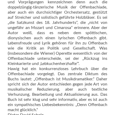
und Vorprägungen kennzeichnen denn auch die
doppelzüngig-tänzerische Musik der Offenbachiade,
aber auch ein durchsichtiger Orchestersatz, gestützt
auf Streicher und solistisch geführte Holzbläser. Es sei
„die Satzkunst des 18. Jahrhunderts“, die „nicht von
ungefähr an Mozart und Cimarosa“ erinnere. Aber der
Autor weiß, dass es neben dem spöttischen,
dionysischen auch einen lyrischen Offenbach gibt.
Lebensfreude und Lyrik gehören für ihn zu Offenbach
wie die Kritik an Politik und Gesellschaft. Was
(insbesondere die Wiener) Operette wesentlich von der
Offenbachiade unterscheide, sei der „Rückzug ins
Kleinkarierte und ‚Lebkuchenherzhafte‘“.
Hawig hat ein konkurrenzloses Lehrbuch über die
Offenbachiade vorgelegt. Das zentrale Diktum des
Buchs lautet: „Offenbach ist Musikdramatiker.“ Daher
spricht sich der Autor entschieden gegen jede Art von
musikalischer Reduzierung, aber auch textliche
Verhunzung, Bearbeitung und Aktualisierung aus. Das
Buch ist sehr klug und sehr informativ, aber es ist auch
ein sympathisches Liebesbekenntnis: „Denn Offenbach
macht glücklich.“