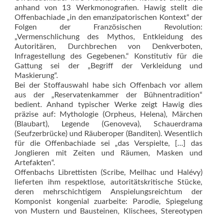
anhand von 13 Werkmonografien. Hawig stellt die
Offenbachiade „in den emanzipatorischen Kontext“ der
Folgen der Französischen Revolution:
„Vermenschlichung des Mythos, Entkleidung des
Autoritären, Durchbrechen von Denkverboten,
Infragestellung des Gegebenen.“ Konstitutiv für die
Gattung sei der „Begriff der Verkleidung und
Maskierung“.
Bei der Stoffauswahl habe sich Offenbach vor allem
aus der „Reservatenkammer der Bühnentradition“
bedient. Anhand typischer Werke zeigt Hawig dies
präzise auf: Mythologie (Orpheus, Helena), Märchen
(Blaubart), Legende (Genoveva), Schauerdrama
(Seufzerbrücke) und Räuberoper (Banditen). Wesentlich
für die Offenbachiade sei „das Verspielte, […] das
Jonglieren mit Zeiten und Räumen, Masken und
Artefakten“.
Offenbachs Librettisten (Scribe, Meilhac und Halévy)
lieferten ihm respektlose, autoritätskritische Stücke,
deren mehrschichtigem Anspielungsreichtum der
Komponist kongenial zuarbeite: Parodie, Spiegelung
von Mustern und Bausteinen, Klischees, Stereotypen