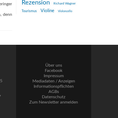
Rezension
ringer
Richard Wagner
Violine
Tourismus
Violoncello
n, denn
Über uns
Facebook
Impressum
55
Mediadaten / Anzeigen
Informationspflichten
AGBs
7
Datenschutz
Zum Newsletter anmelden