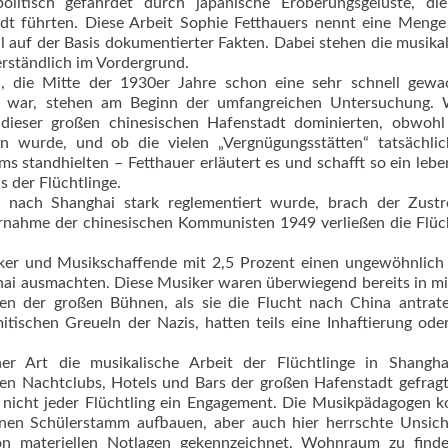
olitisch gefährdet durch japanische Eroberungsgelüste, di
dt führten. Diese Arbeit Sophie Fetthauers nennt eine Menge
 auf der Basis dokumentierter Fakten. Dabei stehen die musika
erständlich im Vordergrund.
, die Mitte der 1930er Jahre schon eine sehr schnell gewa
rn war, stehen am Beginn der umfangreichen Untersuchung.
dieser großen chinesischen Hafenstadt dominierten, obwohl
n wurde, und ob die vielen „Vergnügungsstätten“ tatsächli
 standhielten – Fetthauer erläutert es und schafft so ein lebe
s der Flüchtlinge.
 nach Shanghai stark reglementiert wurde, brach der Zust
rnahme der chinesischen Kommunisten 1949 verließen die Flüc
iker und Musikschaffende mit 2,5 Prozent einen ungewöhnlic
hai ausmachten. Diese Musiker waren überwiegend bereits in mi
en der großen Bühnen, als sie die Flucht nach China antrat
itischen Greueln der Nazis, hatten teils eine Inhaftierung ode
cher Art die musikalische Arbeit der Flüchtlinge in Shangha
len Nachtclubs, Hotels und Bars der großen Hafenstadt gefrag
 nicht jeder Flüchtling ein Engagement. Die Musikpädagogen 
 einen Schülerstamm aufbauen, aber auch hier herrschte Unsich
on materiellen Notlagen gekennzeichnet. Wohnraum zu find