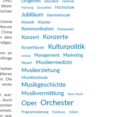
e 1941
Dirigenten
education
Festival
 dieser
Hochschule
Führung
Gesundheit
lischen
Jubiläum
Kammermusik
chsene
Klassik
Klavier
 Warum
Kommunikation
Komponist
 China
Konzerte
Konzert
ch dem
ndiges,
Kulturpolitik
Konzerthäuser
rom an
Management
Marketing
Leipzig
htlinge
Musikermedizin
Mozart
h hohen
Musikerziehung
ttleren
Musikfestivals
en. Die
Musikgeschichte
r einen
Musikvermittlung
i war:
Neue Musik
t. Auch
Orchester
Oper
konnten
erheit.
reisen
Programmplanung
Publikum
en war