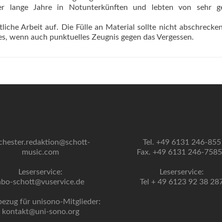
er lange Jahre in Notunterkünften und lebten von sehr ge
liche Arbeit auf. Die Fülle an Material sollte nicht abschrecke
ges, wenn auch punktuelles Zeugnis gegen das Vergessen.
chester.redaktion@schott-
Tel. +49 6131 246-855
music.com
Fax. +49 6131 246-758
Leserservice:
Leserservice:
abo-schott@vuservice.de
Tel + 49 6123 92 38 28
bezug für unisono-Mitglieder:
kontakt@uni-sono.org