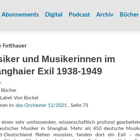
Zum
Inhalt
Abonnements
Digital
Podcast
Archiv
Bücher
springen
 Fetthauer
iker und Musikerinnen im
nghaier Exil 1938-1949
: Bücher
Label: Von Bockel
nen in:
das Orchester 12/2021
, Seite 71
 einen sehr umfassenden, wissenschaftlich profund gearbeite
l deutscher Musiker in Shanghai. Mehr als 450 deutsche Musi
i-Deutschland fliehen mussten, fanden dort ein Exil – mat