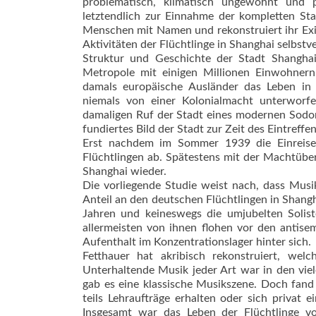
problematisch, klimatisch ungewohnt und p
letztendlich zur Einnahme der kompletten Sta
Menschen mit Namen und rekonstruiert ihr Exil
Aktivitäten der Flüchtlinge in Shanghai selbstv
Struktur und Geschichte der Stadt Shanghai
Metropole mit einigen Millionen Einwohne
damals europäische Ausländer das Leben in 
niemals von einer Kolonialmacht unterworfe
damaligen Ruf der Stadt eines modernen Sodoms
fundiertes Bild der Stadt zur Zeit des Eintreffen
Erst nachdem im Sommer 1939 die Einreise
Flüchtlingen ab. Spätestens mit der Machtübe
Shanghai wieder.
Die vorliegende Studie weist nach, dass Mus
Anteil an den deutschen Flüchtlingen in Shang
Jahren und keineswegs die umjubelten Solist
allermeisten von ihnen flohen vor den antisem
Aufenthalt im Konzentrationslager hinter sich.
Fetthauer hat akribisch rekonstruiert, wel
Unterhaltende Musik jeder Art war in den vie
gab es eine klassische Musikszene. Doch fand
teils Lehraufträge erhalten oder sich privat
Insgesamt war das Leben der Flüchtlinge v