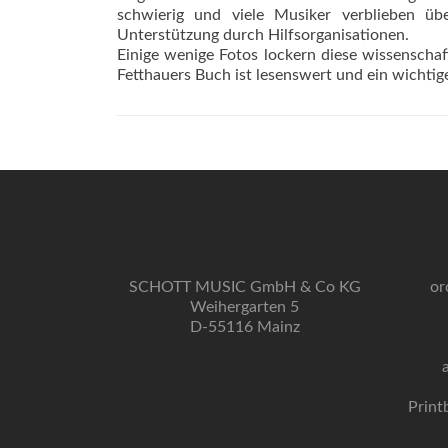
schwierig und viele Musiker verblieben üb
Unterstützung durch Hilfsorganisationen.
Einige wenige Fotos lockern diese wissenschaft
Fetthauers Buch ist lesenswert und ein wichti
SCHOTT MUSIC GmbH & Co KG
or
Weihergarten 5
D-55116 Mainz
Print