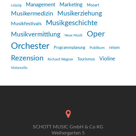
Management
Marketing
Mozart
Leipzig
Musikerziehung
Musikermedizin
Musikgeschichte
Musikfestivals
Oper
Musikvermittlung
Neue Musik
Orchester
reisen
Programmplanung
Publikum
Rezension
Violine
Richard Wagner
Tourismus
Violoncello
SCHOTT MUSIC GmbH & Co KG
Weihergarten 5