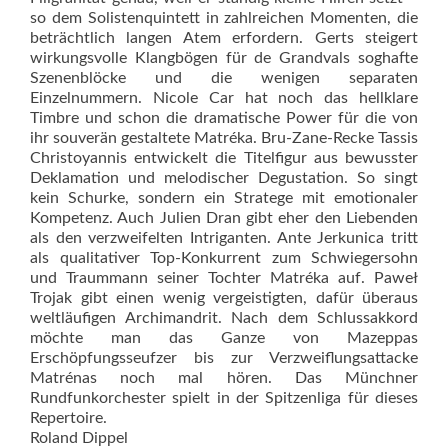
so dem Solistenquintett in zahlreichen Momenten, die
beträchtlich langen Atem erfordern. Gerts steigert
wirkungsvolle Klangbögen für de Grandvals soghafte
Szenenblöcke und die wenigen separaten
Einzelnummern. Nicole Car hat noch das hellklare
Timbre und schon die dramatische Power für die von
ihr souverän gestaltete Matréka. Bru-Zane-Recke Tassis
Christoyannis entwickelt die Titelfigur aus bewusster
Deklamation und melodischer Degustation. So singt
kein Schurke, sondern ein Stratege mit emotionaler
Kompetenz. Auch Julien Dran gibt eher den Liebenden
als den verzweifelten Intriganten. Ante Jerkunica tritt
als qualitativer Top-Konkurrent zum Schwiegersohn
und Traummann seiner Tochter Matréka auf. Paweł
Trojak gibt einen wenig vergeistigten, dafür überaus
weltläufigen Archimandrit. Nach dem Schlussakkord
möchte man das Ganze von Mazeppas
Erschöpfungsseufzer bis zur Verzweiflungsattacke
Matrénas noch mal hören. Das Münchner
Rundfunkorchester spielt in der Spitzenliga für dieses
Repertoire.
Roland Dippel