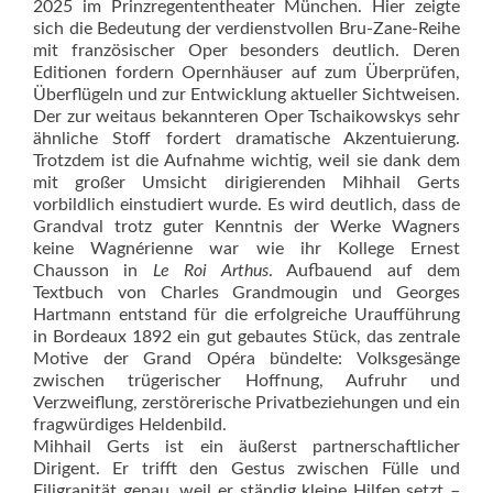
2025 im Prinzregententheater München. Hier zeigte
sich die Bedeutung der verdienstvollen Bru-Zane-Reihe
mit französischer Oper besonders deutlich. Deren
Editionen fordern Opernhäuser auf zum Überprüfen,
Überflügeln und zur Entwicklung aktueller Sichtweisen.
Der zur weitaus bekannteren Oper Tschaikowskys sehr
ähnliche Stoff fordert dramatische Akzentuierung.
Trotzdem ist die Aufnahme wichtig, weil sie dank dem
mit großer Umsicht dirigierenden Mihhail Gerts
vorbildlich einstudiert wurde. Es wird deutlich, dass de
Grandval trotz guter Kenntnis der Werke Wagners
keine Wagnérienne war wie ihr Kollege Ernest
Chausson in
Le Roi Arthus
. Aufbauend auf dem
Textbuch von Charles Grandmougin und Georges
Hartmann entstand für die erfolgreiche Uraufführung
in Bordeaux 1892 ein gut gebautes Stück, das zentrale
Motive der Grand Opéra bündelte: Volksgesänge
zwischen trügerischer Hoffnung, Aufruhr und
Verzweiflung, zerstörerische Privatbeziehungen und ein
fragwürdiges Heldenbild.
Mihhail Gerts ist ein äußerst partnerschaftlicher
Dirigent. Er trifft den Gestus zwischen Fülle und
Filigranität genau, weil er ständig kleine Hilfen setzt –