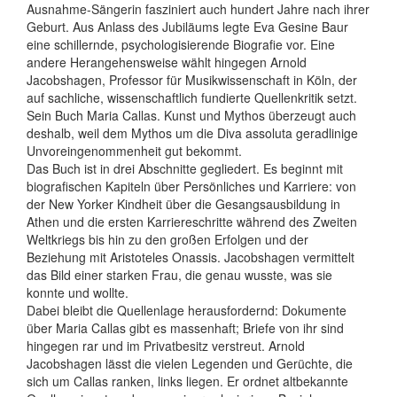
Ausnahme-Sängerin fasziniert auch hundert Jahre nach ihrer
Geburt. Aus Anlass des Jubiläums legte Eva Gesine Baur
eine schillernde, psychologisierende Biografie vor. Eine
andere Herangehensweise wählt hingegen Arnold
Jacobshagen, Professor für Musikwissenschaft in Köln, der
auf sachliche, wissenschaftlich fundierte Quellenkritik setzt.
Sein Buch Maria Callas. Kunst und Mythos überzeugt auch
deshalb, weil dem Mythos um die Diva assoluta geradlinige
Unvoreingenommenheit gut bekommt.
Das Buch ist in drei Abschnitte gegliedert. Es beginnt mit
biografischen Kapiteln über Persönliches und Karriere: von
der New Yorker Kindheit über die Gesangsausbildung in
Athen und die ersten Karriereschritte während des Zweiten
Weltkriegs bis hin zu den großen Erfolgen und der
Beziehung mit Aristoteles Onassis. Jacobshagen vermittelt
das Bild einer starken Frau, die genau wusste, was sie
konnte und wollte.
Dabei bleibt die Quellenlage herausfordernd: Dokumente
über Maria Callas gibt es massenhaft; Briefe von ihr sind
hingegen rar und im Privatbesitz verstreut. Arnold
Jacobshagen lässt die vielen Legenden und Gerüchte, die
sich um Callas ranken, links liegen. Er ordnet altbekannte