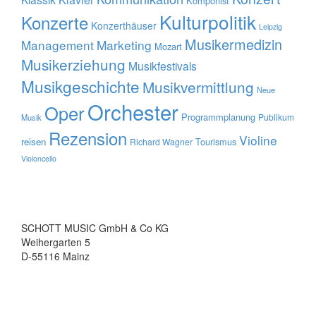
Komponist
Kulturpolitik
Konzerte
Konzerthäuser
Leipzig
Musikermedizin
Management
Marketing
Mozart
Musikerziehung
Musikfestivals
Musikgeschichte
Musikvermittlung
Neue
Orchester
Oper
Programmplanung
Publikum
Musik
Rezension
Violine
reisen
Tourismus
Richard Wagner
Violoncello
SCHOTT MUSIC GmbH & Co KG
Weihergarten 5
D-55116 Mainz