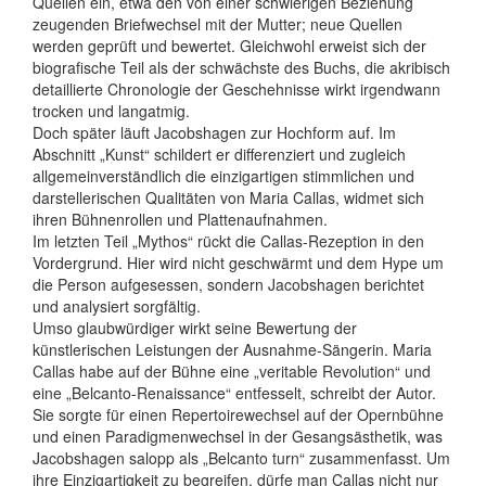
Quellen ein, etwa den von einer schwierigen Beziehung
zeugenden Briefwechsel mit der Mutter; neue Quellen
werden geprüft und bewertet. Gleichwohl erweist sich der
biografische Teil als der schwächste des Buchs, die akribisch
detaillierte Chronologie der Geschehnisse wirkt irgendwann
trocken und langatmig.
Doch später läuft Jacobshagen zur Hochform auf. Im
Abschnitt „Kunst“ schildert er differenziert und zugleich
allgemeinverständlich die einzigartigen stimmlichen und
darstellerischen Qualitäten von Maria Callas, widmet sich
ihren Bühnenrollen und Plattenaufnahmen.
Im letzten Teil „Mythos“ rückt die Callas-Rezeption in den
Vordergrund. Hier wird nicht geschwärmt und dem Hype um
die Person aufgesessen, sondern Jacobshagen berichtet
und analysiert sorgfältig.
Umso glaubwürdiger wirkt seine Bewertung der
künstlerischen Leistungen der Ausnahme-Sängerin. Maria
Callas habe auf der Bühne eine „veritable Revolution“ und
eine „Belcanto-Renaissance“ entfesselt, schreibt der Autor.
Sie sorgte für einen Repertoirewechsel auf der Opernbühne
und einen Paradigmenwechsel in der Gesangsästhetik, was
Jacobshagen salopp als „Belcanto turn“ zusammenfasst. Um
ihre Einzigartigkeit zu begreifen, dürfe man Callas nicht nur