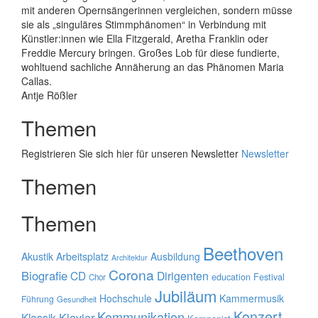
mit anderen Opernsängerinnen vergleichen, sondern müsse
sie als „singuläres Stimmphänomen“ in Verbindung mit
Künstler:innen wie Ella Fitzgerald, Aretha Franklin oder
Freddie Mercury bringen. Großes Lob für diese fundierte,
wohltuend sachliche Annäherung an das Phänomen ­Maria
Callas.
Antje Rößler
Themen
Registrieren Sie sich hier für unseren Newsletter
Newsletter
Themen
Themen
Beethoven
Akustik
Arbeitsplatz
Ausbildung
Architektur
Corona
Biografie
CD
Dirigenten
education
Festival
Chor
Jubiläum
Hochschule
Kammermusik
Führung
Gesundheit
Konzert
Kommunikation
Klavier
Klassik