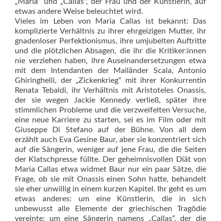
„Maria“ und „Callas“, der Frau und der Künstlerin, auf
etwas andere Weise beleuchtet wird.
Vieles im Leben von Maria Callas ist bekannt: Das
komplizierte Verhältnis zu ihrer ehrgeizigen Mutter, ihr
gnadenloser Perfektionismus, ihre umjubelten Auftritte
und die plötzlichen Absagen, die ihr die Kritiker:innen
nie verziehen haben, ihre Auseinandersetzungen etwa
mit dem Intendanten der Mailänder Scala, Antonio
Ghiringhelli, der „Zickenkrieg“ mit ihrer Konkurrentin
Renata Tebaldi, ihr Verhältnis mit Aristoteles Onassis,
der sie wegen Jackie Kennedy verließ, später ihre
stimmlichen Probleme und die verzweifelten Versuche,
eine neue Karriere zu starten, sei es im Film oder mit
Giuseppe Di Stefano auf der Bühne. Von all dem
erzählt auch Eva Gesine Baur, aber sie konzentriert sich
auf die Sängerin, weniger auf jene Frau, die die Seiten
der Klatschpresse füllte. Der geheimnisvollen Diät von
Maria Callas etwa widmet Baur nur ein paar Sätze, die
Frage, ob sie mit Onassis einen Sohn hatte, behandelt
sie eher unwillig in einem kurzen Kapitel. Ihr geht es um
etwas anderes: um eine Künstlerin, die in sich
unbewusst alle Elemente der griechischen Tragödie
vereinte; um eine Sängerin namens „Callas“, der die