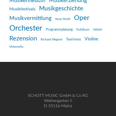
Musikerziehung
Musikermedizin
Musikgeschichte
Musikfestivals
Oper
Musikvermittlung
Neue Musik
Orchester
reisen
Programmplanung
Publikum
Rezension
Violine
Richard Wagner
Tourismus
Violoncello
SCHOTT MUSIC GmbH & Co KG
Weihergarten 5
D-55116 Mainz