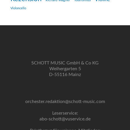
Richard Wagner
Tourismus
Violoncello
SCHOTT MUSIC GmbH & Co KG
Weihergarten 5
D-55116 Mainz
orchester.redaktion@schott-music.com
Leserservice:
abo-schott@vuservice.de