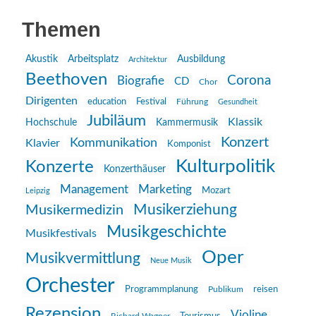
Themen
Akustik
Arbeitsplatz
Ausbildung
Architektur
Beethoven
Corona
Biografie
CD
Chor
Dirigenten
education
Festival
Führung
Gesundheit
Jubiläum
Klassik
Hochschule
Kammermusik
Konzert
Kommunikation
Klavier
Komponist
Kulturpolitik
Konzerte
Konzerthäuser
Management
Marketing
Mozart
Leipzig
Musikerziehung
Musikermedizin
Musikgeschichte
Musikfestivals
Oper
Musikvermittlung
Neue Musik
Orchester
reisen
Programmplanung
Publikum
Rezension
Violine