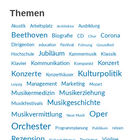
Themen
Akustik
Arbeitsplatz
Ausbildung
Architektur
Beethoven
Corona
Biografie
CD
Chor
Dirigenten
education
Festival
Führung
Gesundheit
Jubiläum
Klassik
Hochschule
Kammermusik
Konzert
Kommunikation
Klavier
Komponist
Kulturpolitik
Konzerte
Konzerthäuser
Management
Marketing
Mozart
Leipzig
Musikerziehung
Musikermedizin
Musikgeschichte
Musikfestivals
Oper
Musikvermittlung
Neue Musik
Orchester
reisen
Programmplanung
Publikum
Rezension
Violine