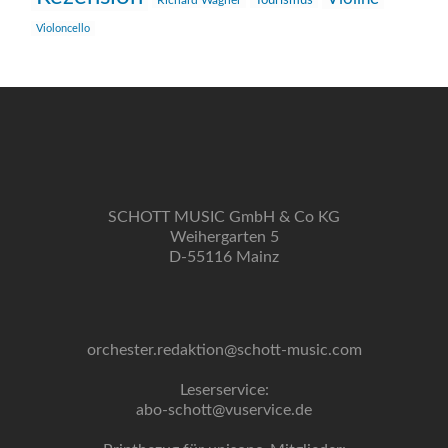
Richard Wagner
Tourismus
Violoncello
SCHOTT MUSIC GmbH & Co KG
Weihergarten 5
D-55116 Mainz
orchester.redaktion@schott-music.com
Leserservice:
abo-schott@vuservice.de