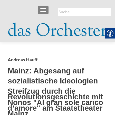
SCHALTE NAVIGATION
Suche
nach:
Andreas Hauff
Mainz: Abgesang auf
sozialistische Ideologien
Streifzug durch die
Revolutionsgeschichte mit
Nonos "Al gran sole carico
d’amore" am Staatstheater
Mainz