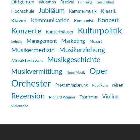
Dirigenten
education
Festival
Führung
Gesundheit
Jubiläum
Klassik
Hochschule
Kammermusik
Konzert
Kommunikation
Klavier
Komponist
Kulturpolitik
Konzerte
Konzerthäuser
Management
Marketing
Mozart
Leipzig
Musikerziehung
Musikermedizin
Musikgeschichte
Musikfestivals
Oper
Musikvermittlung
Neue Musik
Orchester
reisen
Programmplanung
Publikum
Rezension
Violine
Richard Wagner
Tourismus
Violoncello