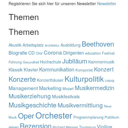
Registrieren Sie sich hier für unseren Newsletter
Newsletter
Themen
Themen
Beethoven
Akustik
Arbeitsplatz
Ausbildung
Architektur
Corona
Biografie
CD
Dirigenten
education
Festival
Chor
Jubiläum
Hochschule
Kammermusik
Führung
Gesundheit
Konzert
Kommunikation
Klavier
Klassik
Komponist
Kulturpolitik
Konzerte
Konzerthäuser
Leipzig
Musikermedizin
Management
Marketing
Mozart
Musikerziehung
Musikfestivals
Musikgeschichte
Musikvermittlung
Neue
Orchester
Oper
Programmplanung
Publikum
Musik
Rezension
Violine
reisen
Tourismus
Richard Wagner