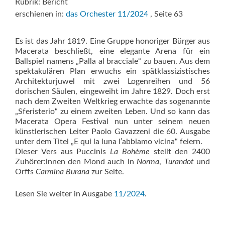
Rubrik: Bericht
erschienen in:
das Orchester 11/2024
, Seite 63
Es ist das Jahr 1819. Eine Gruppe honoriger Bürger aus
Macerata beschließt, eine elegante Arena für ein
Ballspiel namens „Palla al bracciale“ zu bauen. Aus dem
spektakulären Plan erwuchs ein spätklassizistisches
Architekturjuwel mit zwei Logenreihen und 56
dorischen Säulen, eingeweiht im Jahre 1829. Doch erst
nach dem Zweiten Weltkrieg erwachte das sogenannte
„Sferisterio“ zu einem zweiten Leben. Und so kann das
Macerata Opera Festival nun unter seinem neuen
künstlerischen Leiter Paolo Gavazzeni die 60. Ausgabe
unter dem Titel „E qui la luna l’abbiamo vicina“ feiern.
Dieser Vers aus Puccinis
La Bohème
stellt den 2400
Zuhörer:innen den Mond auch in
Norma
,
Turandot
und
Orffs
Carmina Burana
zur Seite.
Lesen Sie weiter in Ausgabe
11/2024
.