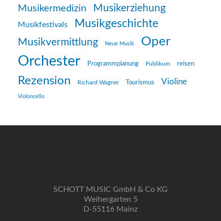
Musikerziehung
Musikermedizin
Musikgeschichte
Musikfestivals
Oper
Musikvermittlung
Neue Musik
Orchester
reisen
Programmplanung
Publikum
Rezension
Violine
Richard Wagner
Tourismus
Violoncello
SCHOTT MUSIC GmbH & Co KG
Weihergarten 5
D-55116 Mainz