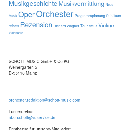
Musikgeschichte
Musikvermittlung
Neue
Orchester
Oper
Programmplanung
Publikum
Musik
Rezension
Violine
reisen
Tourismus
Richard Wagner
Violoncello
SCHOTT MUSIC GmbH & Co KG
Weihergarten 5
D-55116 Mainz
orchester.redaktion@schott-music.com
Leserservice:
abo-schott@vuservice.de
Printbezug für unisono-Mitglieder: