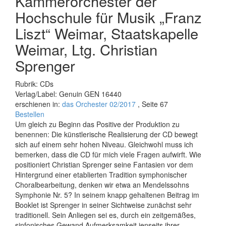
Kammerorchester der
Hochschule für Musik „Franz
Liszt“ Weimar, Staatskapelle
Weimar, Ltg. Christian
Sprenger
Rubrik: CDs
Verlag/Label: Genuin GEN 16440
erschienen in:
das Orchester 02/2017
, Seite 67
Bestellen
Um gleich zu Beginn das Positive der Produktion zu
benennen: Die künstlerische Realisierung der CD bewegt
sich auf einem sehr hohen Niveau. Gleichwohl muss ich
bemerken, dass die CD für mich viele Fragen aufwirft. Wie
positioniert Christian Sprenger seine Fantasien vor dem
Hintergrund einer etablierten Tradition symphonischer
Choralbearbeitung, denken wir etwa an Mendelssohns
Symphonie Nr. 5? In seinem knapp gehaltenen Beitrag im
Booklet ist Sprenger in seiner Sichtweise zunächst sehr
traditionell. Sein Anliegen sei es, durch ein zeitgemä­ßes,
sinfonisches Gewand Aufmerksamkeit jenseits ihrer