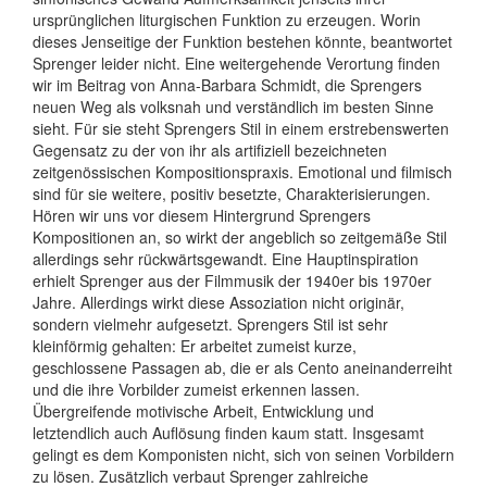
ursprünglichen liturgischen Funktion zu erzeugen. Worin
dieses Jenseitige der Funktion bestehen könnte, beantwortet
Sprenger leider nicht. Ei­ne weitergehende Verortung finden
wir im Beitrag von Anna-Barbara Schmidt, die Sprengers
neuen Weg als volks­nah und verständlich im besten Sinne
sieht. Für sie steht Sprengers Stil in einem erstrebenswerten
Gegensatz zu der von ihr als artifiziell bezeichneten
zeitgenössischen Kompositionspraxis. Emotional und filmisch
sind für sie weitere, positiv besetzte, Charakterisierungen.
Hören wir uns vor diesem Hintergrund Sprengers
Kompositionen an, so wirkt der angeblich so zeitgemäße Stil
allerdings sehr rückwärtsgewandt. Eine Hauptinspiration
erhielt Sprenger aus der Filmmusik der 1940er bis 1970er
Jahre. Allerdings wirkt diese Assoziation nicht originär,
sondern vielmehr aufgesetzt. Sprengers Stil ist sehr
kleinförmig gehalten: Er arbeitet zumeist kurze,
geschlossene Passagen ab, die er als Cento aneinanderreiht
und die ihre Vorbilder zumeist erkennen lassen.
Übergreifende motivische Arbeit, Entwicklung und
letztendlich auch Auflösung finden kaum statt. Insgesamt
gelingt es dem Komponisten nicht, sich von seinen Vorbildern
zu lösen. Zusätzlich verbaut Sprenger zahlreiche