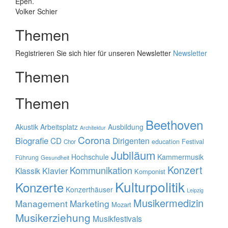
Epen.
Volker Schier
Themen
Registrieren Sie sich hier für unseren Newsletter
Newsletter
Themen
Themen
Beethoven
Akustik
Arbeitsplatz
Ausbildung
Architektur
Corona
Biografie
CD
Dirigenten
education
Festival
Chor
Jubiläum
Hochschule
Kammermusik
Führung
Gesundheit
Konzert
Kommunikation
Klavier
Klassik
Komponist
Kulturpolitik
Konzerte
Konzerthäuser
Leipzig
Musikermedizin
Management
Marketing
Mozart
Musikerziehung
Musikfestivals