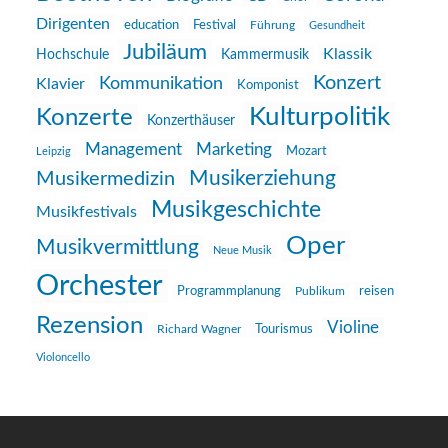
Dirigenten
education
Festival
Führung
Gesundheit
Jubiläum
Klassik
Hochschule
Kammermusik
Konzert
Kommunikation
Klavier
Komponist
Kulturpolitik
Konzerte
Konzerthäuser
Management
Marketing
Mozart
Leipzig
Musikerziehung
Musikermedizin
Musikgeschichte
Musikfestivals
Oper
Musikvermittlung
Neue Musik
Orchester
reisen
Programmplanung
Publikum
Rezension
Violine
Richard Wagner
Tourismus
Violoncello