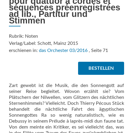
pour quatuor à cordes et
séquences préenregistrées
ad lib., Partitur und
Stimmen
Rubrik: Noten
Verlag/Label: Schott, Mainz 2015
erschienen in:
das Orchester 03/2016
, Seite 71
BESTELLEN
Zart gewebt ist die Musik, die den Sonnengott auf
seiner Reise begleitet. Wovon erzählt sie? Vom
Plätschern der Nilwellen, vom Glitzern des nächtlichen
Sternenhimmels? Vielleicht. Doch Thierry Pécous Stück
behandelt die nächtliche Fahrt des ägyptischen
Sonnengottes Ra so wenig naturalistisch, wie es
Debussy in seinem Prélude à laprès-midi dun faune tat.
Von dem meinte ein Kritiker, es sei vielleicht das, was