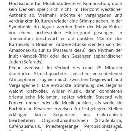
Hochschule für Musik studierte er Komposition, doch
sein Denken spielt sich nicht im Horizont westlicher
Ästhetik ab. Vielmehr möchte er vergangenen und
verdrängten Kulturen wieder eine Stimme geben. In der
Symphonie du Jaguar werden Texte der Maya-Kultur
vor einem orchestralen Hintergrund gesungen, in
Tremendum beschwört er die dunklen Mächte des
Karnevals in Brasilien. Andere Stücke wenden sich der
Amazonas-Kultur zu (Passeurs deau), den Mythen der
Inuit (Nanook-Trio) oder den Gesängen sephardischer
Juden (Sefarads).
Pécou wechselt im Verlauf des rund 25 Minuten
dauernden Streichquartetts zwischen verschiedenen
Atmosphären, zugleich auch zwischen Gegenwart und
Vergangenheit. Die entrückte Stimmung des Beginns
weicht kraftvoller, wilder Musik, dann dominieren
orientalische Melismen, später wirbeln Staccati wie
Funken umher oder die Musik pulsiert, als wolle sie
Bartók eine Reverenz erweisen. An festgelegten Stellen
erklingen kurze Sequenzen aus elektronisch
bearbeiteten Originaltonaufnahmen (Straßenlärm,
Caféhausmusik, Priestergesänge, Percussionklänge).