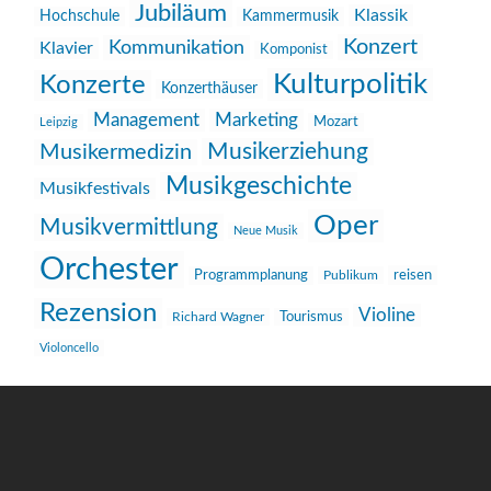
Jubiläum
Klassik
Hochschule
Kammermusik
Konzert
Kommunikation
Klavier
Komponist
Kulturpolitik
Konzerte
Konzerthäuser
Management
Marketing
Mozart
Leipzig
Musikerziehung
Musikermedizin
Musikgeschichte
Musikfestivals
Oper
Musikvermittlung
Neue Musik
Orchester
reisen
Programmplanung
Publikum
Rezension
Violine
Richard Wagner
Tourismus
Violoncello