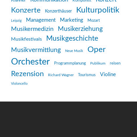
Klavier
Komponist
Kulturpolitik
Konzerte
Konzerthäuser
Management
Marketing
Mozart
Leipzig
Musikerziehung
Musikermedizin
Musikgeschichte
Musikfestivals
Oper
Musikvermittlung
Neue Musik
Orchester
reisen
Programmplanung
Publikum
Rezension
Violine
Richard Wagner
Tourismus
Violoncello