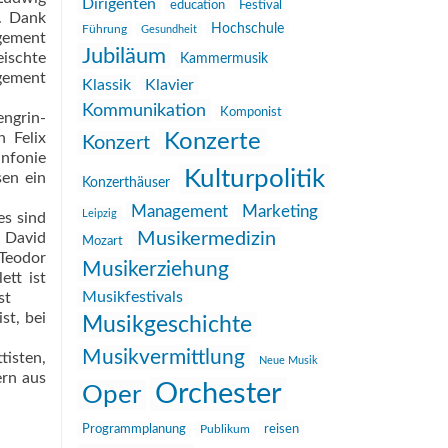
Dirigenten
education
Festival
z. Dank
Hochschule
Führung
Gesundheit
ngement
Jubiläum
ischte
Kammermusik
gement
Klassik
Klavier
Kommunikation
Komponist
ngrin-
 Felix
Konzerte
Konzert
infonie
Kulturpolitik
sen ein
Konzerthäuser
Management
Marketing
Leipzig
es sind
Musikermedizin
. David
Mozart
 Teodor
Musikerziehung
ett ist
Musikfestivals
st
st, bei
Musikgeschichte
Musikvermittlung
tisten,
Neue Musik
ern aus
Orchester
Oper
reisen
Programmplanung
Publikum