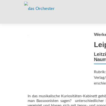
Werke
Lei
Leitz
Naumo
Rubrik
Verlag
erschie
In das musikalische Kuriositäten-Kabinett gehört
man Bassoonisten sagen?  unterschiedlicher
vereinigt und blasen sich mit tenor- und son