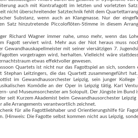
terung auch mit Kontrafagott im letzten und vorletzten Sat
keit nicht überschreitender Satztechnik fehlt dem Quartettarra
ischer Substanz, wenn auch an Klangmasse. Nur der eingefle
ten Satz hinzutretende Piccoloflöten-Stimme in diesem Arran
pziger Richard Wagner immer nahe, umso mehr, wenn das Lohe
m Fagott serviert wird. Mehr aus der Not heraus muss noch
er Gewandhauskapellmeister mit seiner viersätzigen 7. Jugends
Fagotten vorgetragen wird, herhalten. Vielleicht wäre stattdes
nachtstraum etwas effektvoller gewesen.
ssoon Quartets ist nicht nur das Fagottspiel an sich, sondern 
t Stephan Leitzingers, die das Quartett zusammengeführt hat
gottist im Gewandhausorchester Leipzig, sein junger Kollege
kalischen Komödie an der Oper in Leipzig tätig. Karl Ventul
Opern- und Museumsorchester am Solopult. Der Jüngste im Bund i
er seit Kurzem Akademist beim Gewandhausorchester Leipzig i
ür alle Arrangements verantwortlich zeichnet.
eschenk für alle Fagottliebhaber und Orientierungshilfe für Fagot
n. (Hinweis: Die Fagotte selbst kommen nicht aus Leipzig, sond