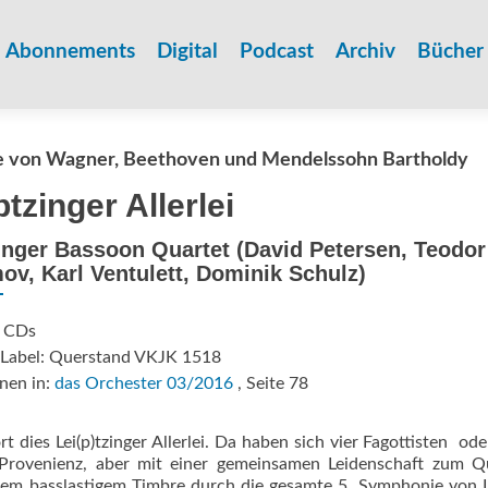
Zum
Inhalt
Abonnements
Digital
Podcast
Archiv
Bücher
springen
 von Wagner, Beethoven und Mendelssohn Bartholdy
ptzinger Allerlei
inger Bassoon Quartet (David Petersen, Teodor
v, Karl Ventulett, Dominik Schulz)
: CDs
/Label: Querstand VKJK 1518
nen in:
das Orchester 03/2016
, Seite 78
 dies Lei(p)tzinger Allerlei. Da haben sich vier Fagottisten  od
 Provenienz, aber mit einer gemeinsamen Leidenschaft zum Q
orem basslastigem Timbre durch die gesamte 5. Symphonie von