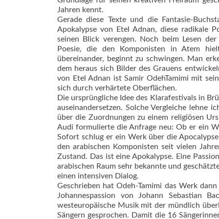
Grundlage für seinen kreativen Freiraum gesch
Jahren kennt.
Gerade diese Texte und die Fantasie-Buchst
Apokalypse von Etel Adnan, diese radikale P
seinen Blick verengen. Noch beim Lesen der
Poesie, die den Komponisten in Atem hiel
übereinander, beginnt zu schwingen. Man erke
dem heraus sich Bilder des Grauens entwickel
von Etel Adnan ist Samir OdehTamimi mit seine
sich durch verhärtete Oberflächen.
Die ursprüngliche Idee des Klarafestivals in B
auseinandersetzen. Solche Vergleiche lehne ic
über die Zuordnungen zu einem religiösen Ursp
Audi formulierte die An­frage neu: Ob er ein W
Sofort schlug er ein Werk über die Apocalypse
den arabischen Komponisten seit vielen Jahren
Zustand. Das ist eine Apokalypse. Eine Passion
arabischen Raum sehr bekannte und geschätzte 9
einen intensiven Dialog.
Geschrieben hat Odeh-Tamimi das Werk dann fü
Johannespassion von Johann Sebastian Bac
westeuropäische Musik mit der mündlich überl
Sängern gesprochen. Damit die 16 Sängerinnen