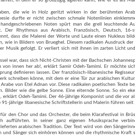
affen, in dem er so großzügig agieren kann, wie er es als Mal
aben, die wie in Holz geritzt wirken in der berühmten Arab
oesie durfte er nicht zwischen schmale Notenlinien einklemm
 handgeschriebenen Noten spürt man die grell leuchtende Au
t. Der Rhythmus aus Arabisch, Französisch, Deutsch, 16-s
nnt, dass die Malerei der Worte und Laute einen Nukleus bild
n, wie in Bildern von Brueghel. Diesem radikalen Ausdruck der
r Musik gefolgt. Er verliert sich mit ihnen im zarten Licht un
rüssel war, dass sich Nicht-Christen mit der Bachschen Johannes
h von innen her ab!, erklärt Samir Odeh-Tamimi. Er möchte sic
rung definieren lassen. Der französisch-libanesische Regisseur
erk schreiben könne, mit dem er eine Tür zur arabischen Kultur
 Arabe von Etel Adnan vor. Diese radikalen poetischen Texte be
. Bilder wie die gelbe Sonne. Eine eiternde Sonne. So ein eke
, erklärt Odeh-Tamimi. Der 46-jährige Komponist und die vor a
1-jährige libanesische Schriftstellerin und Malerin führen seit
r den Chor und das Orchester, die beim Klarafestival in Brüs
h aufführten. In seiner ganz eigenen Musiksprache verbin
ieferten arabischen Tradition. Der Text wird von den Sängerin
 und Sänger sich einhören können und die rhythmische Kraft 