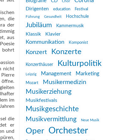
Corona
er seit
Biografie
CD
Chor
Dirigenten
education
Festival
ischen
Hochschule
Führung
Gesundheit
en, die
Jubiläum
ra der
Kammermusik
timmig
Klassik
Klavier
et, aus
Kommunikation
Komponist
 Poesie
d bohrt
Konzerte
Konzert
Kulturpolitik
passion
Konzerthäuser
h nicht
Management
Marketing
 Pierre
Leipzig
 öffne.
Musikermedizin
Mozart
gleiten
Musikerziehung
lhafter
llem im
Musikfestivals
 Jahren
Musikgeschichte
Musikvermittlung
sel die
Neue Musik
det er
Orchester
Oper
nen und
spüren,