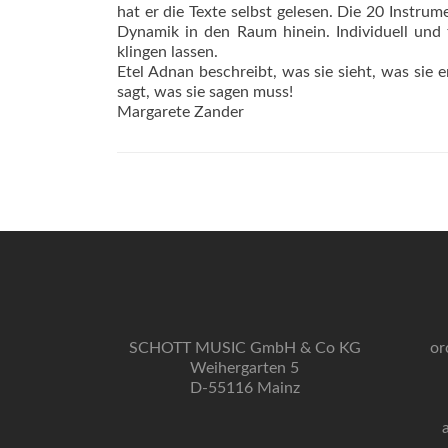
hat er die Texte selbst gelesen. Die 20 Instru
Dynamik in den Raum hinein. Individuell und f
klingen lassen.
Etel Adnan beschreibt, was sie sieht, was sie 
sagt, was sie sagen muss!
Margarete Zander
SCHOTT MUSIC GmbH & Co KG
or
Weihergarten 5
D-55116 Mainz