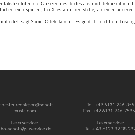
mentalisten loten die Grenzen des Textes aus und dehnen ihn mit
arbenreich spielen, heißt es an einer Stelle, an einer anderen
empfindet, sagt Samir Odeh-Tamimi. Es geht ihr nicht um Lösung
chester.redaktion@schott-
Tel. +49 6131 246-855
music.com
Fax. +49 6131 246-758
Leserservice:
Leserservice:
abo-schott@vuservice.de
Tel + 49 6123 92 38 28