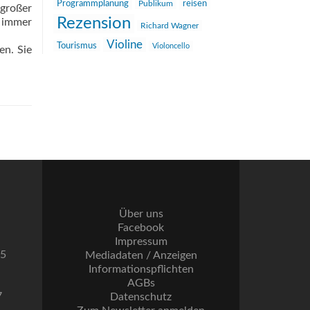
reisen
Programmplanung
Publikum
 großer
Rezension
 immer
Richard Wagner
Violine
Tourismus
Violoncello
en. Sie
Über uns
Facebook
Impressum
55
Mediadaten / Anzeigen
Informationspflichten
AGBs
7
Datenschutz