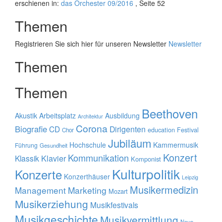
erschienen in:
das Orchester 09/2016
, Seite 52
Themen
Registrieren Sie sich hier für unseren Newsletter
Newsletter
Themen
Themen
Beethoven
Akustik
Arbeitsplatz
Ausbildung
Architektur
Corona
Biografie
CD
Dirigenten
education
Festival
Chor
Jubiläum
Hochschule
Kammermusik
Führung
Gesundheit
Konzert
Kommunikation
Klavier
Klassik
Komponist
Kulturpolitik
Konzerte
Konzerthäuser
Leipzig
Musikermedizin
Management
Marketing
Mozart
Musikerziehung
Musikfestivals
Musikgeschichte
Musikvermittlung
Neue