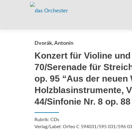
Dvorák, Antonín
Konzert für Violine und
70/Serenade für Streich
op. 95 “Aus der neuen 
Holzblasinstrumente, V
44/Sinfonie Nr. 8 op. 88
Rubrik: CDs
Verlag/Label: Orfeo C 594031/595 031/596 0