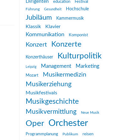
Dirigenten
education
Festival
Hochschule
Führung
Gesundheit
Jubiläum
Kammermusik
Klassik
Klavier
Kommunikation
Komponist
Konzerte
Konzert
Kulturpolitik
Konzerthäuser
Management
Marketing
Leipzig
Musikermedizin
Mozart
Musikerziehung
Musikfestivals
Musikgeschichte
Musikvermittlung
Neue Musik
Orchester
Oper
reisen
Programmplanung
Publikum