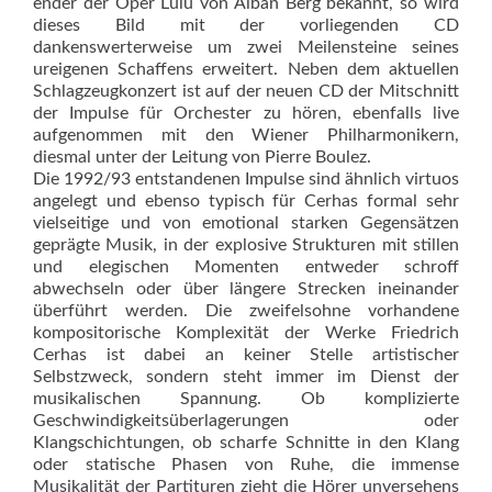
ender der Oper Lulu von Alban Berg bekannt, so wird
dieses Bild mit der vorliegenden CD
dankenswerterweise um zwei Meilensteine seines
ureigenen Schaffens erweitert. Neben dem aktuellen
Schlagzeugkonzert ist auf der neuen CD der Mitschnitt
der Impulse für Orchester zu hören, ebenfalls live
aufgenommen mit den Wiener Philharmonikern,
diesmal unter der Leitung von Pierre Boulez.
Die 1992/93 entstandenen Impulse sind ähnlich virtuos
angelegt und ebenso typisch für Cerhas formal sehr
vielseitige und von emotional starken Gegensätzen
geprägte Musik, in der explosive Strukturen mit stillen
und elegischen Momenten entweder schroff
abwechseln oder über längere Strecken ineinander
überführt werden. Die zweifelsohne vorhandene
kompositorische Komplexität der Werke Friedrich
Cerhas ist dabei an keiner Stelle artistischer
Selbstzweck, sondern steht immer im Dienst der
musikalischen Spannung. Ob komplizierte
Geschwindigkeitsüberlagerungen oder
Klangschichtungen, ob scharfe Schnitte in den Klang
oder statische Phasen von Ruhe, die immense
Musikalität der Partituren zieht die Hörer unversehens