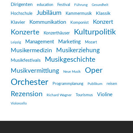
Dirigenten
education
Festival
Führung
Gesundheit
Jubiläum
Klassik
Hochschule
Kammermusik
Konzert
Kommunikation
Klavier
Komponist
Kulturpolitik
Konzerte
Konzerthäuser
Management
Marketing
Mozart
Leipzig
Musikerziehung
Musikermedizin
Musikgeschichte
Musikfestivals
Oper
Musikvermittlung
Neue Musik
Orchester
reisen
Programmplanung
Publikum
Rezension
Violine
Richard Wagner
Tourismus
Violoncello