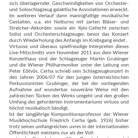
sich überlagernder Geschwindigkeiten von Orchester-
und Soloschlagzeug galaktische Assoziationen erweckt.
Im weiteren Verlauf dann mannigfaltige musikalische
Gestalten, u.a. ein Notturno mit zarten Bläser- und
Streicher-Akkorden sowie ein Xylo-Gefecht zwischen
Solist und Orchesterschlagzeuger, bevor das Konzert
durch Wiederholung des Anfangs im Krebsgang endet.
Virtuose und überaus spielfreudige Interpreten dieses
Live-Mitschnitts vom November 2011 aus dem Wiener
Konzerthaus sind der Schlagzeuger Martin Grubinger
und die Wiener Philharmoniker unter der Leitung von
Peter Eötvös. Cerha schrieb sein Schlagzeugkonzert in
den Jahren 2006/07 für den jungen österreichischen
Perkussionisten Grubinger, der bei der vorliegenden
Aufnahme auf wunderbar souveräne Weise mit den
zahlreichen Tücken des Werks umgeht und den großen
Umfang des geforderten Instrumentariums virtuos und
höchst musikalisch bändigt.
Ist der langjährige Kompositionsprofessor der Wiener
Musikhochschule Friedrich Cerha (geb. 1926) bisher
trotz seines umfangreichen uvres in der internationalen
Öffentlichkeit meistens nur als der Voll-