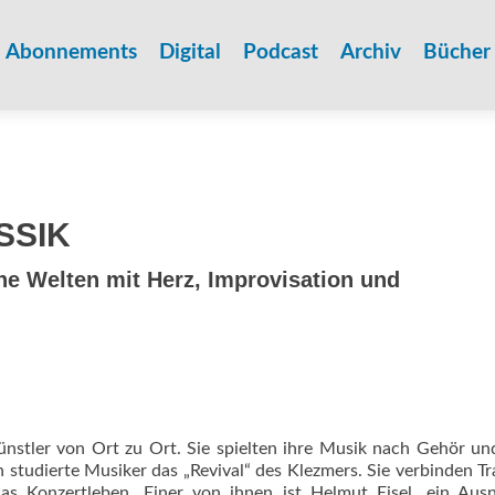
Zum
Inhalt
Abonnements
Digital
Podcast
Archiv
Bücher
springen
SSIK
he Welten mit Herz, ­Improvisation und
nstler von Ort zu Ort. Sie spielten ihre Musik nach Gehör u
 studierte Musiker das „Revival“ des Klezmers. Sie verbinden Tr
das Konzertleben. Einer von ihnen ist Helmut Eisel, ein Aus