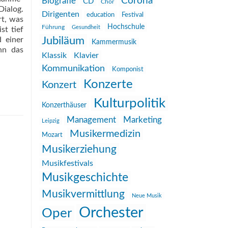
Corona
Biografie
CD
Chor
Dialog.
Dirigenten
education
Festival
rt, was
Hochschule
Führung
Gesundheit
st tief
Jubiläum
 einer
Kammermusik
nn das
Klassik
Klavier
Kommunikation
Komponist
Konzerte
Konzert
Kulturpolitik
Konzerthäuser
Management
Marketing
Leipzig
Musikermedizin
Mozart
Musikerziehung
Musikfestivals
Musikgeschichte
Musikvermittlung
Neue Musik
Orchester
Oper