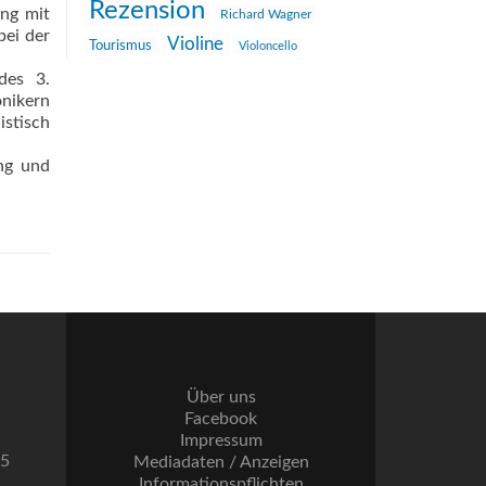
Rezension
ng mit
Richard Wagner
bei der
Violine
Tourismus
Violoncello
des 3.
onikern
istisch
ng und
Über uns
Facebook
Impressum
55
Mediadaten / Anzeigen
Informationspflichten