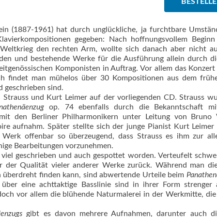
BESTELL
ein (1887-1961) hat durch unglückliche, ja furchtbare Umstä
avierkompositionen gegeben: Nach hoffnungsvollem Beginn 
n Weltkrieg den rechten Arm, wollte sich danach aber nicht 
den und bestehende Werke für die Ausführung allein durch di
eitgenössischen Komponisten in Auftrag. Vor allem das Konzer
och findet man mühelos über 30 Kompositionen aus dem früh
d geschrieben sind.
 Strauss und Kurt Leimer auf der vorliegenden CD. Strauss w
nathenäenzug
op. 74 ebenfalls durch die Bekanntschaft mi
mit den Berliner Philharmonikern unter Leitung von Bruno 
ire aufnahm. Später stellte sich der junge Pianist Kurt Leimer
Werk offenbar so überzeugend, dass Strauss es ihm zur alle
einige Bearbeitungen vorzunehmen.
 viel geschrieben und auch gespottet worden. Verteufelt schwe
er der Qualität vieler anderer Werke zurück. Während man di
 überdreht finden kann, sind abwertende Urteile beim
Panathen
 über eine achttaktige Basslinie sind in ihrer Form strenger 
och vor allem die blühende Naturmalerei in der Werkmitte, die
äenzugs
gibt es davon mehrere Aufnahmen, darunter auch di