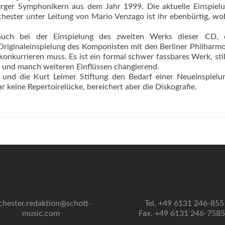
rger Symphonikern aus dem Jahr 1999. Die aktuelle Einspielu
hester unter Leitung von Mario Venzago ist ihr ebenbürtig, wo
s auch bei der Einspielung des zweiten Werks dieser CD, 
 Originaleinspielung des Komponisten mit den Berliner Philharm
nkurrieren muss. Es ist ein formal schwer fassbares Werk, stil
z und manch weiteren Einflüssen changierend.
 und die Kurt Leimer Stiftung den Bedarf einer Neueinspielu
 keine Repertoirelücke, bereichert aber die Diskografie.
chester.redaktion@schott-
Tel. +49 6131 246-855
music.com
Fax. +49 6131 246-758