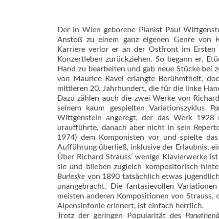
Der in Wien geborene Pianist Paul Wittgenst
Anstoß zu einem ganz eigenen Genre von Kl
Karriere verlor er an der Ostfront im Erste
Konzertleben zurückziehen. So begann er, Etü
Hand zu bearbeiten und gab neue Stücke bei z
von Maurice Ravel erlangte Berühmtheit, d
mittleren 20. Jahrhundert, die für die linke Han
Dazu zählen auch die zwei Werke von Richard
seinem kaum gespielten Variationszyklus
Pa
Wittgenstein angeregt, der das Werk 1928 
uraufführte, danach aber nicht in sein Reperto
1974) dem Komponisten vor und spielte das 
Aufführung überließ, inklusive der Erlaubnis, 
Über Richard Strauss’ wenige Klavierwerke ist
sie und blieben zugleich kompositorisch hint
Burleske
von 1890 tatsächlich etwas jugendlich
unangebracht. Die fantasievollen Variationen
meisten anderen Kompositionen von Strauss, d
Alpensinfonie erinnert, ist einfach herrlich.
Trotz der geringen Popularität des
Panathen