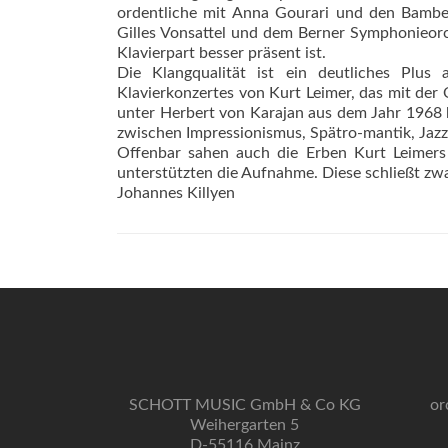
ordentliche mit Anna Gourari und den Bambe
Gilles Vonsattel und dem Berner Symphonieorc
Klavierpart besser präsent ist.
Die Klangqualität ist ein deutliches Plu
Klavierkonzertes von Kurt Leimer, das mit der
unter Herbert von Karajan aus dem Jahr 1968 ko
zwischen Impressionismus, Spätro-mantik, Jaz
Offenbar sahen auch die Erben Kurt Leimers
unterstützten die Aufnahme. Diese schließt zwar
Johannes Killyen
SCHOTT MUSIC GmbH & Co KG
or
Weihergarten 5
D-55116 Mainz