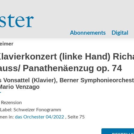
Zum
Inhalt
Abonnements
Digital
springen
Leimer
Klavierkonzert (linke Hand) Rich
auss/ Panathenäenzug op. 74
s Vonsattel (Klavier), Berner Symphonieorchest
Mario Venzago
 Rezension
/Label: Schweizer Fonogramm
nen in:
das Orchester 04/2022
, Seite 75