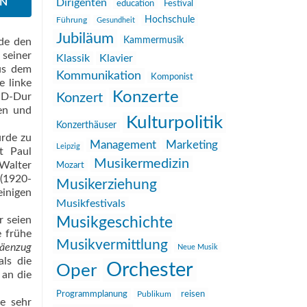
EN
Dirigenten
education
Festival
Hochschule
Führung
Gesundheit
Jubiläum
Kammermusik
nde den
seiner
Klassik
Klavier
aus dem
Kommunikation
Komponist
e linke
Konzerte
t D-Dur
Konzert
en und
Kulturpolitik
Konzerthäuser
urde zu
Management
Marketing
Leipzig
t Paul
Musikermedizin
Walter
Mozart
 (1920-
Musikerziehung
inigen
Musikfestivals
r seien
Musikgeschichte
e frühe
Musikvermittlung
äenzug
Neue Musik
als die
Orchester
Oper
 an die
reisen
Programmplanung
Publikum
e sehr