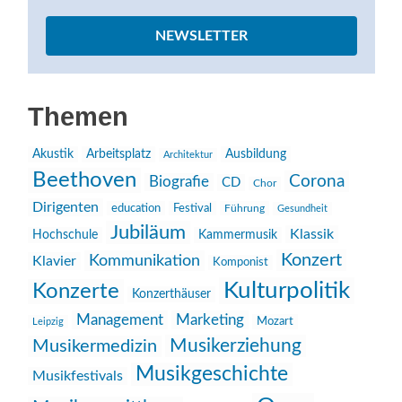
NEWSLETTER
Themen
Akustik
Arbeitsplatz
Ausbildung
Architektur
Beethoven
Corona
Biografie
CD
Chor
Dirigenten
education
Festival
Führung
Gesundheit
Jubiläum
Klassik
Hochschule
Kammermusik
Konzert
Kommunikation
Klavier
Komponist
Kulturpolitik
Konzerte
Konzerthäuser
Management
Marketing
Mozart
Leipzig
Musikerziehung
Musikermedizin
Musikgeschichte
Musikfestivals