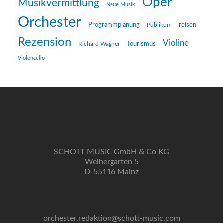
Oper
Musikvermittlung
Neue Musik
Orchester
reisen
Programmplanung
Publikum
Rezension
Violine
Richard Wagner
Tourismus
Violoncello
SCHOTT MUSIC GmbH & Co KG
Weihergarten 5
D-55116 Mainz
orchester.redaktion@schott-music.com