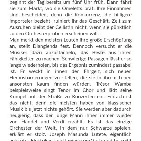
beginnt der Tag bereits um fünf Uhr früh. Dann fährt
sie zum Markt, wo sie Omeletts brät. Ihre Einnahmen
sind bescheiden, denn die Konkurrenz, die billigere
Importeier bezieht, ruiniert ihr das Geschäft. Zeit zum
Ausruhen bleibt der Cellistin nicht, wenn sie pünktlich
zu den Orchesterproben erscheinen will.
Man merkt den meisten Leuten ihre große Erschöpfung
an, stellt Diangienda fest. Dennoch versucht er die
Musiker dazu anzustacheln, das Beste aus ihren
Fähigkeiten zu machen. Schwierige Passagen lässt er so
lange wiederholen, bis das Ergebnis zumindest passabel
ist. Er weckt in ihnen den Ehrgeiz, sich neuen
Herausforderungen zu stellen, die sie in ihrem Leben
ansonsten kaum finden würden. Trésor Wamba
beispielsweise singt Tenor im Chor und lädt seine
Kumpel auf der Straße zu Konzerten ein. Einfach ist
das nicht, denn die meisten haben von klassischer
Musik bis jetzt nichts gehört. Sie werden aber dadurch
neugierig, dass der junge Mann ihnen immer wieder
von Händel und Verdi erzählt. Es ist das einzige
Orchester der Welt, in dem nur Schwarze spielen,
erklärt er stolz. Joseph Masunda Lutete, eigentlich
gelernter Elektriker, spielt wiederum Viola und betreibt