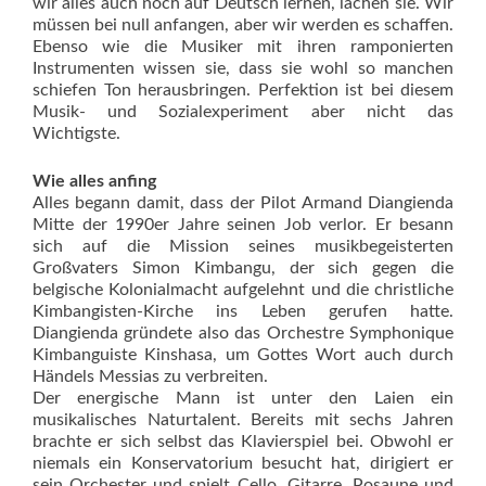
wir alles auch noch auf Deutsch lernen, lachen sie. Wir
müssen bei null anfangen, aber wir werden es schaffen.
Ebenso wie die Musiker mit ihren ramponierten
Instrumenten wissen sie, dass sie wohl so manchen
schiefen Ton herausbringen. Perfektion ist bei diesem
Musik- und Sozialexperiment aber nicht das
Wichtigste.
Wie alles anfing
Alles begann damit, dass der Pilot Armand Diangienda
Mitte der 1990er Jahre seinen Job verlor. Er besann
sich auf die Mission seines musikbegeisterten
Großvaters Simon Kimbangu, der sich gegen die
belgische Kolonialmacht aufgelehnt und die christliche
Kimbangisten-Kirche ins Leben gerufen hatte.
Diangienda gründete also das Orchestre Symphonique
Kimbanguiste Kinshasa, um Gottes Wort auch durch
Händels Messias zu verbreiten.
Der energische Mann ist unter den Laien ein
musikalisches Naturtalent. Bereits mit sechs Jahren
brachte er sich selbst das Klavierspiel bei. Obwohl er
niemals ein Konservatorium besucht hat, dirigiert er
sein Orchester und spielt Cello, Gitarre, Posaune und