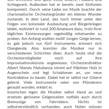
Schlagwerk. Außerdem hat er bereits zwei Sinfonien
komponiert. Durch seine Liebe zur Musik brachte der
charismatische Orchestergründer ein kleines Wunder
zustande. In dem Land, das noch immer unter den
Folgen von kolonialer Ausbeutung und Bürgerkriegen
leidet, motiviert er rund 200 Amateure dazu, trotz ihrer
täglichen Existenzsorgen regelmäßig miteinander zu
proben. Am Anfang wollten zwölf Jungen Geige lernen,
es gab jedoch nur fünf Instrumente, erinnert sich
Diangienda. Also konnten die Musiker nur in
verschiedenen Schichten üben. Auch heute sind die
Orchestermitglieder noch auf ihre
Improvisationskünste angewiesen. Orchesterdirektor
Albert Nlandu Matubanza nimmt auf Märkten Holz in
Augenschein und legt Schablonen an, um neue
Kontrabässe zu bauen. Dabei hat er selbst nur Gitarre
gelernt. Viele Instrumente seien von Plünderern
geraubt worden, erklärt er.
Inzwischen legen die Musiker selbst Hand an und
ersetzen gerissene Geigensaiten notfalls auch durch
Bremszüge von Fahr­rädern. Nichts ist
selbstverständlich vorhanden, auch Noten müssen