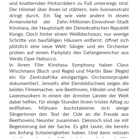
und knatternden Motorrädern zu Fuß unterwegs sind.
Der Himmel über ihnen ist stählern, kein Sonnenstrahl
dringt durch. Ein Tag wie viele andere in einem
Armenviertel der Zehn-Millionen-Einwohner-Stadt
Kinshasa, der Hauptstadt der Demokratischen Republik
Kongo. Doch hinter einem Wellblechzaun, nur wenige
Schritte von baufälligen Häusern entfernt, öffnet sich
plötzlich eine neue Welt: Sänger und ein Orchester
proben auf einem Parkplatz den Gefangenenchor aus
Verdis Oper Nabucco.
In ihrem Film Kinshasa Symphony haben Claus
Wischmann (Buch und Regie) und Martin Baer (Regie)
ein für Zentralafrika einzigartiges Orchesterprojekt
dokumentiert. Jenseits aller Elendsklischees zeigen die
beiden Filmemacher, wie Beethoven, Händel und Ravel
Laienmusikern in einem der ärmsten Länder der Welt
dabei helfen, für einige Stunden ihrem tristen Alltag zu
entfliehen. Mühsam buchstabieren sich einige
Sängerinnen den Text der Ode an die Freude aus
Beethovens Neunter zusammen. Dennoch sind sie mit
Begeisterung bei der Sache. Es gibt Leute, die bereits
am Anfang Schwierigkeiten haben. Und dann müssen