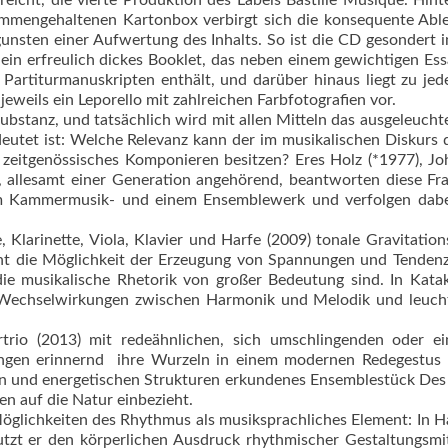
streicht, die vierte Produktion des Labels Bastille Musique. Hin
ammengehaltenen Kartonbox verbirgt sich die konsequente Ab
unsten einer Aufwertung des Inhalts. So ist die CD gesondert i
 ein erfreulich dickes Booklet, das neben einem gewichtigen Es
artiturmanuskripten enthält, und darüber hinaus liegt zu je
weils ein Leporello mit zahlreichen Farbfotografien vor.
ubstanz, und tatsächlich wird mit allen Mitteln das ausgeleucht
eutet ist: Welche Relevanz kann der im musikalischen Diskurs 
ür zeitgenössisches Komponieren besitzen? Eres Holz (*1977), J
), allesamt einer Generation angehörend, beantworten diese Fr
nem Kammermusik- und einem Ensemblewerk und verfolgen dabe
, Klarinette, Viola, Klavier und Harfe (2009) tonale Gravitation
ht die Möglichkeit der Erzeugung von Spannungen und Tenden
 die musikalische Rhetorik von großer Bedeutung sind. In Kata
e Wechselwirkungen zwischen Harmonik und Melodik und leuch
rtrio (2013) mit redeähnlichen, sich umschlingenden oder ei
ungen erinnernd  ihre Wurzeln in einem modernen Redegestus
en und energetischen Strukturen erkundenes Ensemblestück Des
en auf die Natur einbezieht.
e Möglichkeiten des Rhythmus als musiksprachliches Element: In
utzt er den körperlichen Ausdruck rhythmischer Gestaltungsmit