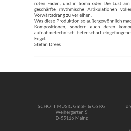
roten Faden, und in Soma oder Die Lust am 
geschärfte rhythmische Artikulationen vol
Vorwärtsdrang zu verleihen.
Was diese Produktion so außergewöhnlich mach
Kompositionen, sondern auch deren kompro
aufnahmetechnisch tiefenscharf eingefangene
Engel.
Stefan Drees
SCHOTT MUSIC GmbH & Co KG
or
Weihergarten 5
D-55116 Mainz