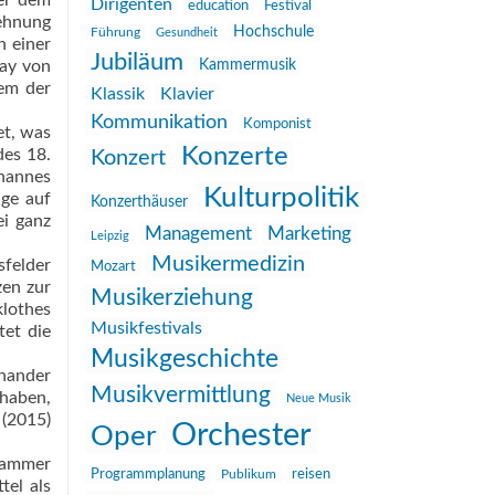
ter dem
Dirigenten
education
Festival
lehnung
Hochschule
Führung
Gesundheit
n einer
Jubiläum
say von
Kammermusik
dem der
Klassik
Klavier
Kommunikation
Komponist
et, was
Konzerte
des 18.
Konzert
ohannes
Kulturpolitik
age auf
Konzerthäuser
i ganz
Management
Marketing
Leipzig
Musikermedizin
sfelder
Mozart
zen zur
Musikerziehung
klothes
Musikfestivals
tet die
Musikgeschichte
nander
Musikvermittlung
 haben,
Neue Musik
 (2015)
Orchester
Oper
 Hammer
reisen
Programmplanung
Publikum
tel als