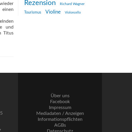
Rezension
wieder
Richard Wagner
 einen
Violine
Tourismus
Violoncello
selnden
te und
n Titus
Über uns
Facebook
Impressum
55
Mediadaten / Anzeigen
Informationspflichten
AGBs
7
Datenschutz