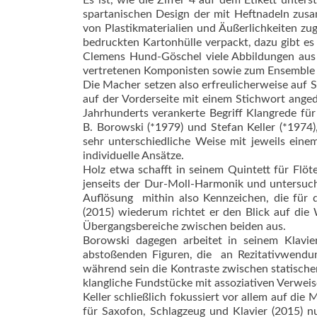
Es ist, wie die Ziffer 4 auf dem Etikett unter
spartanischen Design der mit Heftnadeln zus
von Plastikmaterialien und Äußerlichkeiten zug
bedruckten Kartonhülle verpackt, dazu gibt es
Clemens Hund-Göschel viele Abbildungen aus P
vertretenen Komponisten sowie zum Ensemble je
Die Macher setzen also erfreulicherweise auf S
auf der Vorderseite mit einem Stichwort anged
Jahrhunderts verankerte Begriff Klangrede f
B. Borowski (*1979) und Stefan Keller (*1974
sehr unterschiedliche Weise mit jeweils ei
individuelle Ansätze.
Holz etwa schafft in seinem Quintett für Flöte
jenseits der Dur-Moll-Harmonik und untersuc
Auflösung  mithin also Kennzeichen, die für
(2015) wiederum richtet er den Blick auf di
Übergangsbereiche zwischen beiden aus.
Borowski dagegen arbeitet in seinem Klavie
abstoßenden Figuren, die  an Rezitativwend
während sein die Kontraste zwischen statisch
klangliche Fundstücke mit assoziativen Verweis
Keller schließlich fokussiert vor allem auf di
für Saxofon, Schlagzeug und Klavier (2015) n