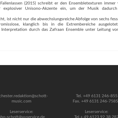
Fallenlassen (2015) schreibt er den Ensembletexturen immer 
ler explosiver Unisono-Akzente ein, um der Musik dadurch
t, ist nicht nur die abwechslungsreiche Abfolge von sechs fes
misslose, klanglich bis in die Extrembereiche ausgelote
 Interpretation durch das Zafraan Ensemble unter Leitung vo
chester.redaktion@schott-
Tel. +49 6131 246-855
music.com
Fax. +49 6131 246-758
Leserservice:
Leserservice:
abo-schott@vuservice.de
Tel + 49 6123 92 38 28