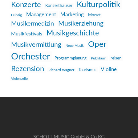
Kulturpolitik
Konzerte
Konzerthäuser
Management
Marketing
Mozart
Leipzig
Musikerziehung
Musikermedizin
Musikgeschichte
Musikfestivals
Oper
Musikvermittlung
Neue Musik
Orchester
reisen
Programmplanung
Publikum
Rezension
Violine
Richard Wagner
Tourismus
Violoncello
SCHOTT MUSIC GmbH & Co KG