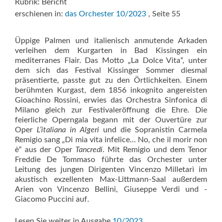
Rubrik: Bericht
erschienen in:
das Orchester 10/2023
, Seite 55
Üppige Palmen und italienisch anmutende Arkaden
verleihen dem Kurgarten in Bad Kissingen ein
mediterranes Flair. Das Motto „La Dolce Vita“, unter
dem sich das Festival Kissinger Sommer diesmal
präsentierte, passte gut zu den Örtlichkeiten. Einem
berühmten Kurgast, dem 1856 inkognito angereisten
Gioachino Rossini, erwies das Orchestra Sinfonica di
Milano gleich zur Festivaleröffnung die Ehre. Die
feierliche Operngala begann mit der Ouvertüre zur
Oper
L’italiana in Algeri
und die Sopranistin Carmela
Remigio sang „Di mia vita infelice… No, che il morir non
è“ aus der Oper
Tancredi
. Mit Remigio und dem Tenor
Freddie De Tommaso führte das Orchester unter
Leitung des jungen Dirigenten Vincenzo Milletarì im
akustisch exzellenten Max-Littmann-Saal außerdem
Arien von Vincenzo Bellini, Giuseppe Verdi und ­
Giacomo Puccini auf.
Lesen Sie weiter in Ausgabe
10/2023.