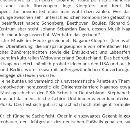
scheiden wollen, scheitern: Biografie? Kulturpolitische Handre
en aber auch überzeugen. Inge Kloepfers und Kent N
xpect the unexpected muss man wohl dazu zählen. Wer da
 Sprünge zwischen sehr unterschiedlichen Komponisten gefasst 
beeinflusst haben: Schönberg, Beethoven, Boulez, Richard S
 Zentrum aber steht Johann Sebastian Bach, dessen Musik Nag
icht mehr losgelassen hat. Wer hätte das gedacht?
ische Musik im Heute gezeichnet. Nagano/Kloepfer (hier woh
 der Überalterung, die Einsparungseuphorie von öffentlicher H
cher Zuhörerschichten sowie die Entrücktheit und Lebensfer
sucht im kulturellen Weltwunderland Deutschland. Das bedrückt
nd Nagano liefert  nämlich probate Ideen aus den USA und aus
n und Berlin, wo er etwa mit außergewöhnlichen Konzertprog
 entgegenzusteuern wusste.
 eine bunte und vermeintlich unsystematische Palette an Them
emotivation herausstellt: die Dirigentenkarriere Naganos etwa
en Musikgeschichte, der PISA-Schock in Deutschland, Stéphane 
onus auf das menschliche Gehirn. Und immer wieder kämpferis
Musik. Das liest sich gut, ist sprachlich hochintelligent formuli
rlich für seine Sache ficht. Oder in ein gewagtes Gegenbild ge
nbauer, der Lichtgestalt des deutschen Fußballs gehalten, w