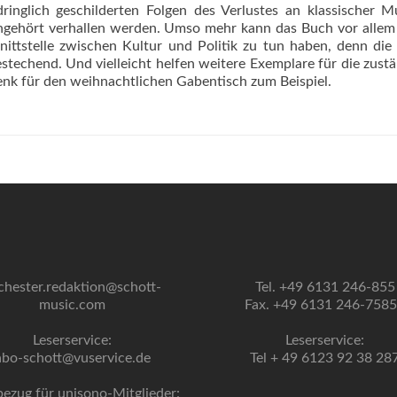
ringlich geschilderten Folgen des Verlustes an klassischer M
ungehört verhallen werden. Umso mehr kann das Buch vor alle
ttstelle zwischen Kultur und Politik zu tun haben, denn die
techend. Und vielleicht helfen weitere Exemplare für die zust
nk für den weihnachtlichen Gabentisch zum Beispiel.
chester.redaktion@schott-
Tel. +49 6131 246-855
music.com
Fax. +49 6131 246-758
Leserservice:
Leserservice:
abo-schott@vuservice.de
Tel + 49 6123 92 38 28
bezug für unisono-Mitglieder: