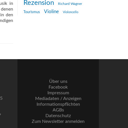
Rezension
usik in
Richard Wagner
m denen
Violine
Tourismus
Violoncello
 in den
ändigen
Über uns
Facebook
Impressum
55
Mediadaten / Anzeigen
Informationspflichten
AGBs
7
Datenschutz
Zum Newsletter anmelden