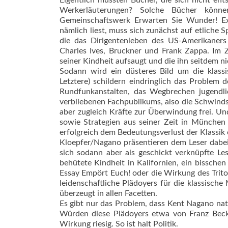
Eigentlich müssten Bücher, die sich nicht ent
Werkerläuterungen? Solche Bücher könn
Gemeinschaftswerk Erwarten Sie Wunder! E
nämlich liest, muss sich zunächst auf etliche
die das Dirigentenleben des US-Amerikaners 
Charles Ives, Bruckner und Frank Zappa. Im
seiner Kindheit aufsaugt und die ihn seitdem n
Sodann wird ein düsteres Bild um die klass
Letztere) schildern eindringlich das Problem
Rundfunkanstalten, das Wegbrechen jugendli
verbliebenen Fachpublikums, also die Schwind
aber zugleich Kräfte zur Überwindung frei. U
sowie Strategien aus seiner Zeit in Münche
erfolgreich dem Bedeutungsverlust der Klassik
Kloepfer/Nagano präsentieren dem Leser dabei
sich sodann aber als geschickt verknüpfte Les
behütete Kindheit in Kalifornien, ein bissch
Essay Empört Euch! oder die Wirkung des Trit
leidenschaftliche Plädoyers für die klassische 
überzeugt in allen Facetten.
Es gibt nur das Problem, dass Kent Nagano natü
Würden diese Plädoyers etwa von Franz Becke
Wirkung riesig. So ist halt Politik.