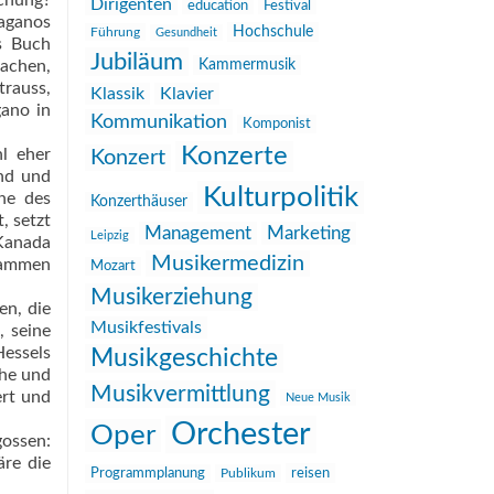
ichung?
Dirigenten
education
Festival
aganos
Hochschule
Führung
Gesundheit
s Buch
Jubiläum
machen,
Kammermusik
trauss,
Klassik
Klavier
ano in
Kommunikation
Komponist
Konzerte
l eher
Konzert
and und
Kulturpolitik
ne des
Konzerthäuser
, setzt
Management
Marketing
Leipzig
 Kanada
Musikermedizin
rammen
Mozart
Musikerziehung
en, die
Musikfestivals
, seine
Hessels
Musikgeschichte
che und
Musikvermittlung
ert und
Neue Musik
Orchester
Oper
gossen:
äre die
reisen
Programmplanung
Publikum