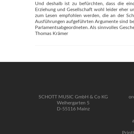
Und deshalb ist zu befürchten, dass die eind
Erziehung und Gesellschaft wohl leider eher 
zum Lesen empfohlen werden, die an der Schni
Ausführungen aufgeführten Argumente sind bes
Parlamentsabgeordneten. Als sinnvolles Gesche
Thomas Krämer
SCHOTT MUSIC GmbH & Co KG
or
Weihergarten 5
D-55116 Mainz
Print