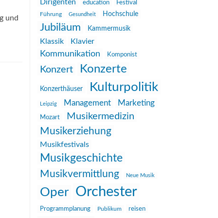
Dirigenten
education
Festival
Hochschule
Führung
Gesundheit
ig und
Jubiläum
Kammermusik
Klassik
Klavier
Kommunikation
Komponist
Konzerte
Konzert
Kulturpolitik
Konzerthäuser
Management
Marketing
Leipzig
Musikermedizin
Mozart
Musikerziehung
Musikfestivals
Musikgeschichte
Musikvermittlung
Neue Musik
Orchester
Oper
reisen
Programmplanung
Publikum