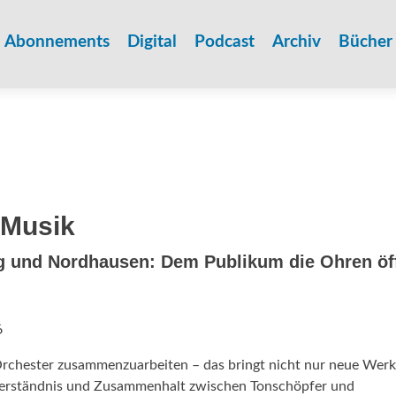
Zum
Inhalt
Abonnements
Digital
Podcast
Archiv
Bücher
springen
 Musik
ig und Nordhausen: Dem Publikum die Ohren öf
6
Orchester zusammenzuarbeiten – das bringt nicht nur neue Wer
 Verständnis und Zusammenhalt zwischen Tonschöpfer und