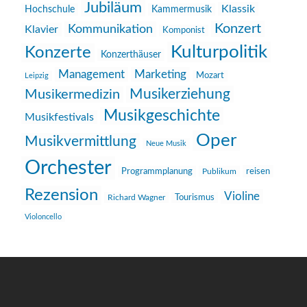
Jubiläum
Klassik
Hochschule
Kammermusik
Konzert
Kommunikation
Klavier
Komponist
Kulturpolitik
Konzerte
Konzerthäuser
Management
Marketing
Mozart
Leipzig
Musikerziehung
Musikermedizin
Musikgeschichte
Musikfestivals
Oper
Musikvermittlung
Neue Musik
Orchester
reisen
Programmplanung
Publikum
Rezension
Violine
Richard Wagner
Tourismus
Violoncello