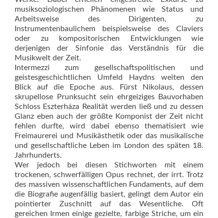
musiksoziologischen Phänomenen wie Status und
Arbeitsweise des Dirigenten, zu
Instrumentenbaulichem beispielsweise des Claviers
oder zu kompositorischen Entwicklungen wie
derjenigen der Sinfonie das Verständnis für die
Musikwelt der Zeit.
Intermezzi zum gesellschaftspolitischen und
geistesgeschichtlichen Umfeld Haydns weiten den
Blick auf die Epoche aus. Fürst Nikolaus, dessen
skrupellose Prunksucht sein ehrgeiziges Bauvorhaben
Schloss Eszterháza Realität werden ließ und zu dessen
Glanz eben auch der größte Komponist der Zeit nicht
fehlen durfte, wird dabei ebenso thematisiert wie
Freimaurerei und Musikästhetik oder das musikalische
und gesellschaftliche Leben im London des späten 18.
Jahrhunderts.
Wer jedoch bei diesen Stichworten mit einem
trockenen, schwerfälligen Opus rechnet, der irrt. Trotz
des massiven wissenschaftlichen Fundaments, auf dem
die Biografie augenfällig basiert, gelingt dem Autor ein
pointierter Zuschnitt auf das Wesentliche. Oft
gereichen Irmen einige gezielte, farbige Striche, um ein