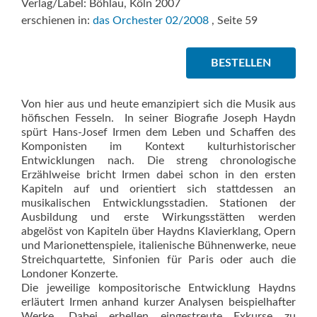
Verlag/Label: Böhlau, Köln 2007
erschienen in:
das Orchester 02/2008
, Seite 59
BESTELLEN
Von hier aus und heute emanzipiert sich die Musik aus
höfischen Fesseln.  In seiner Biografie Joseph Haydn
spürt Hans-Josef Irmen dem Leben und Schaffen des
Komponisten im Kontext kulturhistorischer
Entwicklungen nach. Die streng chronologische
Erzählweise bricht Irmen dabei schon in den ersten
Kapiteln auf und orientiert sich stattdessen an
musikalischen Entwicklungsstadien. Stationen der
Ausbildung und erste Wirkungsstätten werden
abgelöst von Kapiteln über Haydns Klavierklang, Opern
und Marionettenspiele, italienische Bühnenwerke, neue
Streichquartette, Sinfonien für Paris oder auch die
Londoner Konzerte.
Die jeweilige kompositorische Entwicklung Haydns
erläutert Irmen anhand kurzer Analysen beispielhafter
Werke. Dabei erhellen eingestreute Exkurse zu