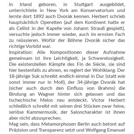
in Irland geboren, in Stuttgart ausgebildet,
unterrichtete in New York am Konservatorium und
lernte dort 1892 auch Dvorák kennen. Herbert schrieb
hauptsächlich Operetten (auf dem Kontinent hatte er
als Cellist in der Kapelle von Johann Strauß gespielt),
versuchte jedoch immer wieder, auch im ernsten Fach
zu reüssieren. Wofür der Böhme Dvorák sicher das
richtige Vorbild war.
Inspiration: Alle Kompositionen dieser Aufnahme
gemeinsam ist ihre Leichtigkeit, ja Schwerelosigkeit.
Die existenziellen Kämpfe des Fin de Siècle, sie sind
hier bestenfalls zu ahnen, es regiert der Wohlklang. Der
18-jährige Suk schreibt endlich einmal in Dur (statt wie
sonst immer nur in Moll), der 34-jährige Dvorák hat
(sicher auch durch den Einfluss von Brahms) die
Bindung an Wagner hinter sich gelassen und das
tschechische Melos neu entdeckt. Victor Herbert
schließlich schreibt mit seinen drei Stücken zwar feine,
seriöse Kammermusik, der Saloncharakter ist ihnen
aber nicht abzusprechen.
Mag sein, dass Metamorphosen Berlin auch betont auf
Präzision und Transparenz setzt und Wolfgang Emanuel