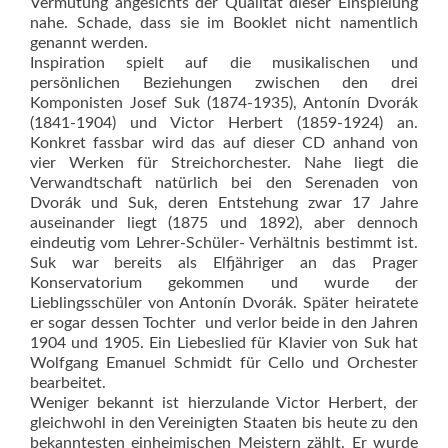
Vermutung angesichts der Qualität dieser Einspielung
nahe. Schade, dass sie im Booklet nicht namentlich
genannt werden.
Inspiration spielt auf die musikalischen und
persönlichen Beziehungen zwischen den drei
Komponisten Josef Suk (1874-1935), Antonín Dvorák
(1841-1904) und Victor Herbert (1859-1924) an.
Konkret fassbar wird das auf dieser CD anhand von
vier Werken für Streichorchester. Nahe liegt die
Verwandtschaft natürlich bei den Serenaden von
Dvorák und Suk, deren Entstehung zwar 17 Jahre
auseinander liegt (1875 und 1892), aber dennoch
eindeutig vom Lehrer-Schüler- Verhältnis bestimmt ist.
Suk war bereits als Elfjähriger an das Prager
Konservatorium gekommen und wurde der
Lieblingsschüler von Antonín Dvorák. Später heiratete
er sogar dessen Tochter  und verlor beide in den Jahren
1904 und 1905. Ein Liebeslied für Klavier von Suk hat
Wolfgang Emanuel Schmidt für Cello und Orchester
bearbeitet.
Weniger bekannt ist hierzulande Victor Herbert, der
gleichwohl in den Vereinigten Staaten bis heute zu den
bekanntesten einheimischen Meistern zählt. Er wurde