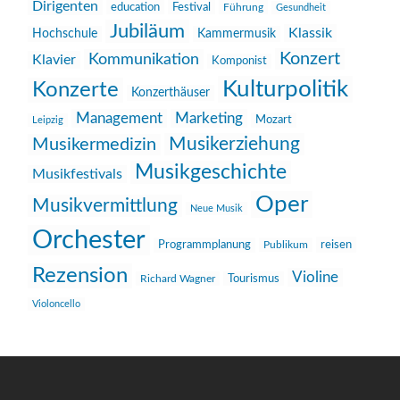
Dirigenten
education
Festival
Führung
Gesundheit
Jubiläum
Klassik
Hochschule
Kammermusik
Konzert
Kommunikation
Klavier
Komponist
Kulturpolitik
Konzerte
Konzerthäuser
Management
Marketing
Mozart
Leipzig
Musikerziehung
Musikermedizin
Musikgeschichte
Musikfestivals
Oper
Musikvermittlung
Neue Musik
Orchester
reisen
Programmplanung
Publikum
Rezension
Violine
Richard Wagner
Tourismus
Violoncello