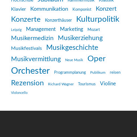
Klassik
Hochschule
Kammermusik
Konzert
Kommunikation
Klavier
Komponist
Kulturpolitik
Konzerte
Konzerthäuser
Management
Marketing
Mozart
Leipzig
Musikerziehung
Musikermedizin
Musikgeschichte
Musikfestivals
Oper
Musikvermittlung
Neue Musik
Orchester
reisen
Programmplanung
Publikum
Rezension
Violine
Richard Wagner
Tourismus
Violoncello