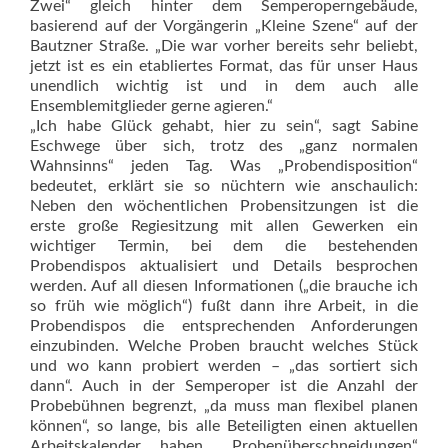
Zwei“ gleich hinter dem Semperoperngebäude,
basierend auf der Vorgängerin „Kleine Szene“ auf der
Bautzner Straße. „Die war vorher bereits sehr beliebt,
jetzt ist es ein etabliertes Format, das für unser Haus
unendlich wichtig ist und in dem auch alle
Ensemblemitglieder gerne agieren.“
„Ich habe Glück gehabt, hier zu sein“, sagt Sabine
Eschwege über sich, trotz des „ganz normalen
Wahnsinns“ jeden Tag. Was „Probendisposition“
bedeutet, erklärt sie so nüchtern wie anschaulich:
Neben den wöchentlichen Probensitzungen ist die
erste große Regiesitzung mit allen Gewerken ein
wichtiger Termin, bei dem die bestehenden
Probendispos aktualisiert und Details besprochen
werden. Auf all diesen Informationen („die brauche ich
so früh wie möglich“) fußt dann ihre Arbeit, in die
Probendispos die entsprechenden Anforderungen
einzubinden. Welche Proben braucht welches Stück
und wo kann probiert werden – „das sortiert sich
dann“. Auch in der Semperoper ist die Anzahl der
Probebühnen begrenzt, „da muss man flexibel planen
können“, so lange, bis alle Beteiligten einen aktuellen
Arbeitskalender haben. „Probenüberschneidungen“