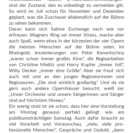
sind der Zustand, den es unbedingt zu vermeiden gilt.
So wird im Juli schon für November und Dezember
geplant, was die Zuschauer allabendlich auf der Bühne
zu sehen bekommen.
Daran kann sich Sabine Eschwege nach wie vor
erfreuen: Wagners Ring sei immer Stress, mache aber
auch Spaß, wenn etwa in der kürzesten der vier Opern
die meisten Menschen auf der Bühne seien, im
Rheingold. Inszenierungen von Peter ­Konwitschny
„waren schon immer großes Kino“, die Regiearbeiten
von Christine Mielitz und Harry Kupfer „immer toll“,
Willy Decker „immer eine Größe“. Aber sie freut sich
auch mit und an den jungen Regisseurinnen und
Regisseuren: „Die sind wirklich großartig.“ Und da sie
gern auch andere Opernhäuser besucht, weiß sie:
„Unser ­Orchester und unsere Sängerinnen und Sänger
sind auf höchstem Niveau.“
Ein wenig stolz ist sie schon, dass hier eine Vorstellung
am Montag genauso perfekt gelingt wie am
publikumsträchtigen Samstag. Auch dafür braucht es
viel ­Vor­arbeit und Vorausschau, „viele, viele ­pro­
fessionelle Menschen“, Gespräche und ­Geduld, „dann